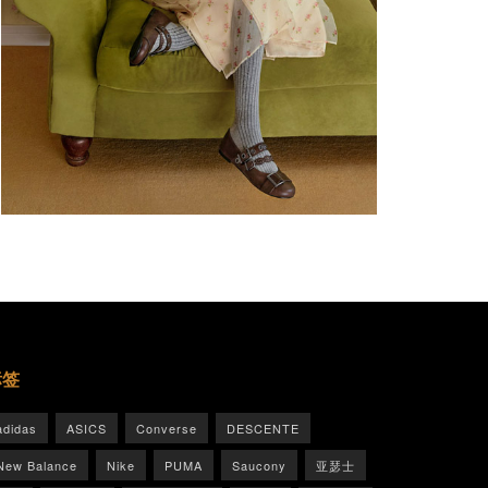
标签
adidas
ASICS
Converse
DESCENTE
New Balance
Nike
PUMA
Saucony
亚瑟士