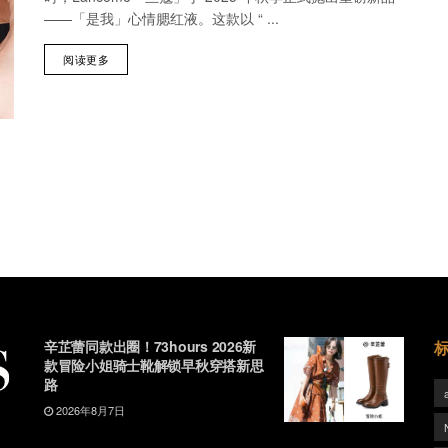
——「是我」心情腮红液。这款以 “ ...
阅读更多
辛芷蕾同款出圈！73hours 2026新
款冒险小姐骑士靴解锁早秋穿搭新思
路
2026年8月7日