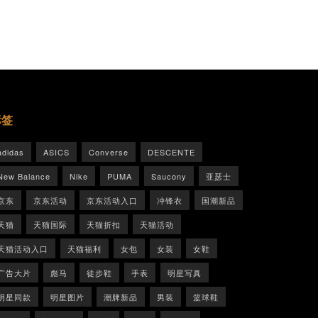
标签
adidas
ASICS
Converse
DESCENTE
New Balance
Nike
PUMA
Saucony
亚瑟士
京东
京东活动
京东活动入口
冲锋衣
国潮新品
天猫
天猫国际
天猫折扣
天猫活动
天猫活动入口
天猫福利
女包
女装
女鞋
广告大片
彪马
徒步鞋
手表
明星写真
明星同款
明星图片
潮牌新品
男装
篮球鞋