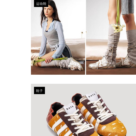
运动鞋
鞋子