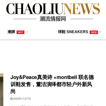
潮牌
球鞋 SNEAKERS
HOT
NEW
Joy&Peace真美诗 ×montbell 联名德
训鞋发售，董洁演绎都市轻户外新风
尚
2025年11月7日