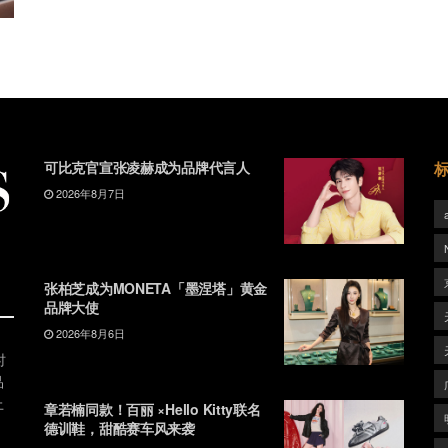
可比克官宣张凌赫成为品牌代言人
2026年8月7日
张柏芝成为MONETA「墨涅塔」黄金
品牌大使
2026年8月6日
时
品
上
章若楠同款！百丽 ×Hello Kitty联名
德训鞋，甜酷赛车风来袭