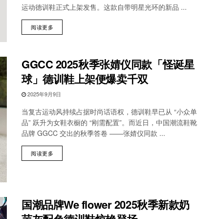
运动德训鞋正式上架发售。这款自带明星光环的新品 ...
阅读更多
GGCC 2025秋季张婧仪同款「怪诞星
球」德训鞋上架便爆卖千双
2025年9月9日
当复古运动风持续占据时尚话语权，德训鞋早已从 “小众单
品” 跃升为女鞋衣橱的 “刚需配置”。而近日，中国潮流鞋靴
品牌 GGCC 交出的秋季答卷 ——张婧仪同款 ...
阅读更多
国潮品牌We flower 2025秋季新款奶
芋灰配色德训鞋惊艳登场