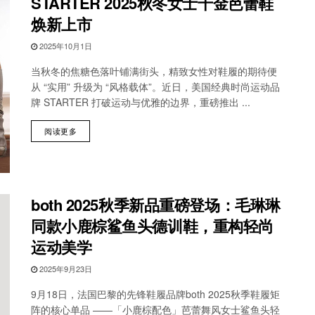
STARTER 2025秋冬女士千金芭蕾鞋
焕新上市
2025年10月1日
当秋冬的焦糖色落叶铺满街头，精致女性对鞋履的期待便
从 “实用” 升级为 “风格载体”。近日，美国经典时尚运动品
牌 STARTER 打破运动与优雅的边界，重磅推出 ...
阅读更多
both 2025秋季新品重磅登场：毛琳琳
同款小鹿棕鲨鱼头德训鞋，重构轻尚
运动美学
2025年9月23日
9月18日，法国巴黎的先锋鞋履品牌both 2025秋季鞋履矩
阵的核心单品 ——「小鹿棕配色」芭蕾舞风女士鲨鱼头轻