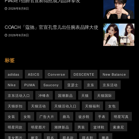
PIAGET伯爵官宣郝熠然成为品牌挚友
2026年8月8日
COACH「蔻驰」官宣孔雪儿出任腕表品牌大使
2026年8月8日
标签
adidas
ASICS
Converse
DESCENTE
New Balance
Nike
PUMA
Saucony
亚瑟士
京东
京东活动
京东活动入口
冲锋衣
国潮新品
天猫
天猫国际
天猫折扣
天猫活动
天猫活动入口
天猫福利
女包
女装
女鞋
广告大片
彪马
徒步鞋
手表
明星写真
明星同款
明星图片
潮牌新品
男装
篮球鞋
索康尼
美女图片
耐克
联名
联名款
联名鞋
腕表