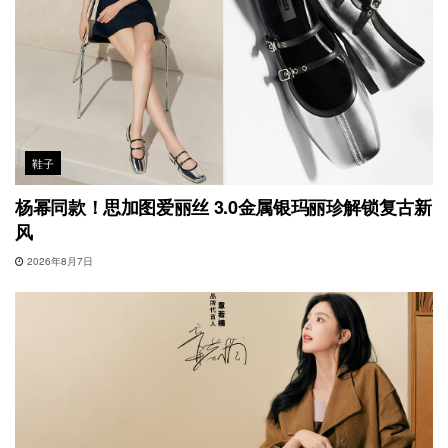
鞋子
杨幂同款！思加图爱丽丝 3.0金属银玛丽珍解锁复古新
风
2026年8月7日