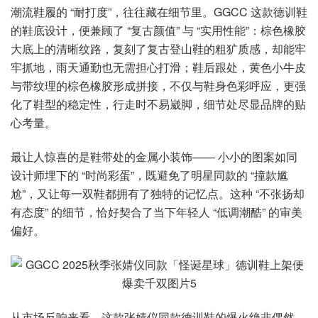
潮流鞋履的 “耐打度”，往往藏在细节里。GGCC 这款德训鞋
的鞋底设计，便兼顾了 “复古颜值” 与 “实用性能”：棕色橡胶
大底上的清晰纹路，复刻了复古登山鞋的粗犷质感，却能牢
牢抓地，雨天通勤也无需担心打滑；鞋后跟处，黄色小牛皮
与带纹理的棕色橡胶形成拼接，不仅与鞋身色彩呼应，更强
化了鞋型的稳定性，行走时不易崴脚，细节处尽显品牌的贴
心考量。
最让人惊喜的是鞋带处的金属小装饰—— 小小的图案如同
设计师埋下的 “时尚彩蛋”，既避免了明星同款的 “撞款尴
尬”，又让每一双鞋都拥有了独特的记忆点。这种 “不张扬却
有态度” 的细节，恰好契合了当下年轻人 “低调潮酷” 的审美
偏好。
从市场反响来看，这款张婧仪同款德训鞋的爆火绝非偶然。