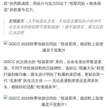
双” 的亮眼成绩，用设计与实力印证了 “明星同款 + 精准潮
流” 的双重号召力。
友情提示
：入手链接在文末，不知道去哪买的小伙伴可
点击文末的按钮即可获取链接~！值不值得买，看完后自
己决定吧
GGCC 此次推出的 “怪诞星球” 系列，从命名便自带叛逆基
因。不同于传统德训鞋的沉稳调性，该款以 “萌趣大头” 鞋型
打破刻板印象，圆头设计弱化了鞋履的凌厉感，更贴合新一
代 “无束缚” 的生活主张 —— 无论是通勤穿搭还是周末街
头，都能轻松适配 “松弛感美学”。