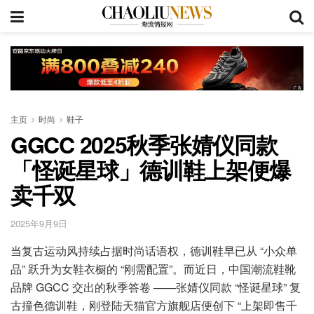
主页
时尚
鞋子
GGCC 2025秋季张婧仪同款
「怪诞星球」德训鞋上架便爆
卖千双
2025年9月9日
当复古运动风持续占据时尚话语权，德训鞋早已从 “小众单
品” 跃升为女鞋衣橱的 “刚需配置”。而近日，中国潮流鞋靴
品牌 GGCC 交出的秋季答卷 ——张婧仪同款 “怪诞星球” 复
古撞色德训鞋，刚登陆天猫官方旗舰店便创下 “上架即售千