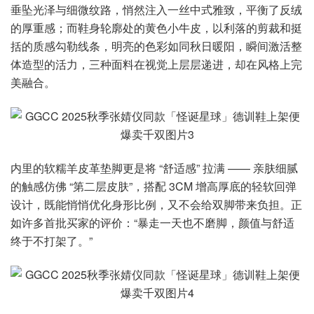
垂坠光泽与细微纹路，悄然注入一丝中式雅致，平衡了反绒
的厚重感；而鞋身轮廓处的黄色小牛皮，以利落的剪裁和挺
括的质感勾勒线条，明亮的色彩如同秋日暖阳，瞬间激活整
体造型的活力，三种面料在视觉上层层递进，却在风格上完
美融合。
内里的软糯羊皮革垫脚更是将 “舒适感” 拉满 —— 亲肤细腻
的触感仿佛 “第二层皮肤”，搭配 3CM 增高厚底的轻软回弹
设计，既能悄悄优化身形比例，又不会给双脚带来负担。正
如许多首批买家的评价：“暴走一天也不磨脚，颜值与舒适
终于不打架了。”