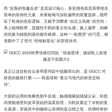
而 “反叛的智趣反差” 是其设计核心。多彩撞色双层系带绝非
简单的装饰性元素，米黄粗绳与深棕扁带的双重选择，既呼
应了鞋身的色彩逻辑，又赋予消费者 “自定义风格” 的空间：
系上粗绳鞋带，是随性不羁的复古街头感；换上扁带，则瞬
间切换为精致利落的都市格调。这种 “一鞋两穿” 的巧思，精
准戳中了 Z 世代 “拒绝标签化” 的穿搭诉求。
真正让这款鞋在众多明星同款中脱颖而出的，是 GGCC 对
材质的极致打磨 —— 鞋面堪称 “复古与现代的材质交响
诗”。
大面积运用的焦糖色胎牛反绒，触感细腻如绒绒云朵，轻抚
间便能感受到皮革原始的温柔肌理，为鞋款奠定了浓郁的复
古基调；穿插其中的咖啡山东绸则是点睛之笔，丝绸特有的