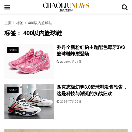
主页
标签
400以内篮球鞋
标签：
400以内篮球鞋
乔丹全新粉红豹主题配色毒牙3V3
篮球鞋
篮球鞋炸裂登场
2025年7月27日
匹克态极幻驹3.0篮球鞋发售预告，
篮球鞋
这是科技与潮流的实战狂欢
2025年7月26日