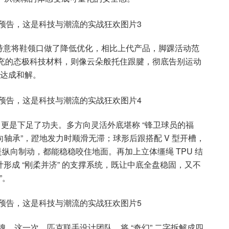
特意将鞋领口做了降低优化，相比上代产品，脚踝活动范
填充的态极科技材料，则像云朵般托住跟腱，彻底告别运动
此达成和解。
.0 更是下足了功夫。多方向灵活外底堪称 “锋卫球员的福
转向轴承”，蹬地发力时顺滑无滞；球形后跟搭配 V 型开槽，
是纵向制动，都能稳稳咬住地面。再加上立体缰绳 TPU 结
设计形成 “刚柔并济” 的支撑系统，既让中底全盘稳固，又不
”。
魂。这一次，匹克联手设计团队，将 “奇幻” 二字拆解成四