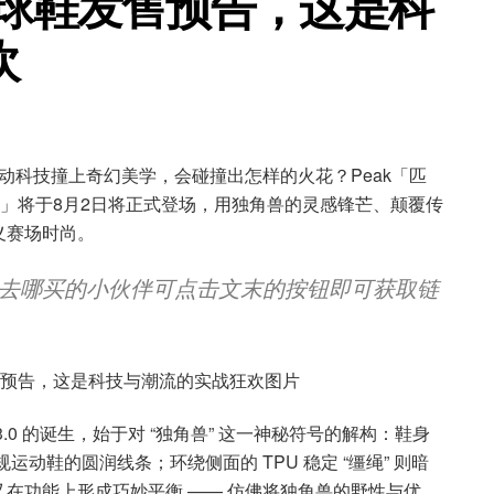
篮球鞋发售预告，这是科
欢
动科技撞上奇幻美学，会碰撞出怎样的火花？Peak「匹
 篮球鞋」将于8月2日将正式登场，用独角兽的灵感锋芒、颠覆传
义赛场时尚。
去哪买的小伙伴可点击文末的按钮即可获取链
0 的诞生，始于对 “独角兽” 这一神秘符号的解构：鞋身
运动鞋的圆润线条；环绕侧面的 TPU 稳定 “缰绳” 则暗
在功能上形成巧妙平衡 —— 仿佛将独角兽的野性与优