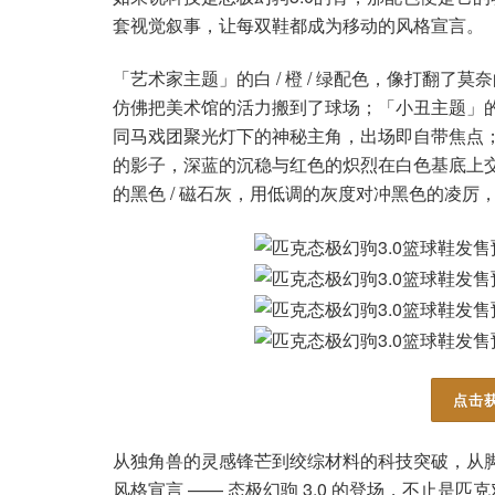
套视觉叙事，让每双鞋都成为移动的风格宣言。
「艺术家主题」的白 / 橙 / 绿配色，像打翻
仿佛把美术馆的活力搬到了球场；「小丑主题」
同马戏团聚光灯下的神秘主角，出场即自带焦点；「
的影子，深蓝的沉稳与红色的炽烈在白色基底上交
的黑色 / 磁石灰，用低调的灰度对冲黑色的凌
点击获
从独角兽的灵感锋芒到绞综材料的科技突破，从
风格宣言 —— 态极幻驹 3.0 的登场，不止是