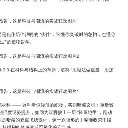
是化作陪伴驰骋的 “伙伴”：它懂你突破时的急切，也懂你
生” 的造物哲学。
3.0 在材料与结构上的革新，堪称 “用减法做重量，用加
材料 —— 这种看似轻薄的织物，实则暗藏玄机：重量较
韧强度逆势提升，如同为双脚披上一层 “轻量铠甲”，跑动
的是暗藏的双重飞线设计，像一双隐形的手精准收束中段
” 从模糊的体感变成可量化的安全感。