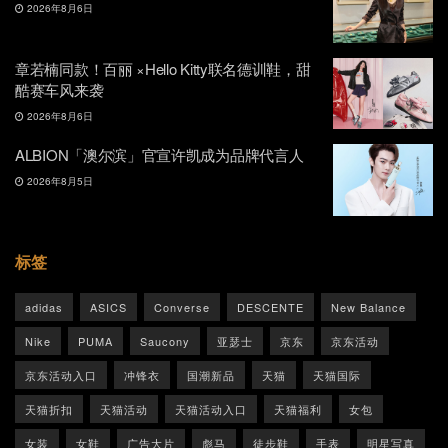
2026年8月6日
章若楠同款！百丽 ×Hello Kitty联名德训鞋，甜
酷赛车风来袭
2026年8月6日
ALBION「澳尔滨」官宣许凯成为品牌代言人
2026年8月5日
标签
adidas
ASICS
Converse
DESCENTE
New Balance
Nike
PUMA
Saucony
亚瑟士
京东
京东活动
京东活动入口
冲锋衣
国潮新品
天猫
天猫国际
天猫折扣
天猫活动
天猫活动入口
天猫福利
女包
女装
女鞋
广告大片
彪马
徒步鞋
手表
明星写真