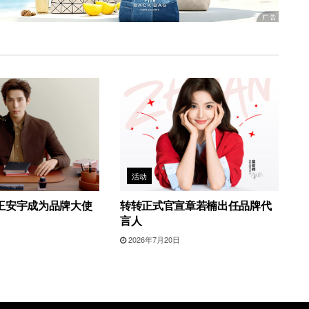
活动
王安宇成为品牌大使
转转正式官宣章若楠出任品牌代
言人
日
2026年7月20日