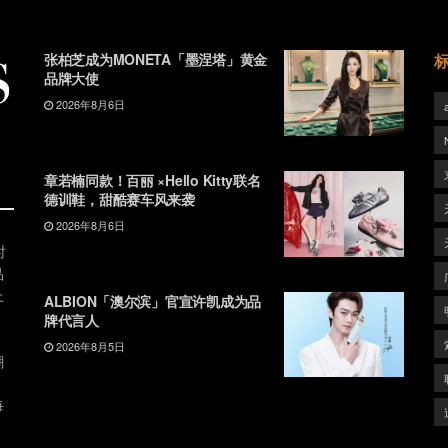
张柏芝成为MONETA「墨涅塔」黄金
品牌大使
2026年8月6日
章若楠同款！百丽 ×Hello Kitty联名
德训鞋，甜酷赛车风来袭
2026年8月6日
时
品
上
ALBION「澳尔滨」官宣许凯成为品
牌代言人
2026年8月5日
潮
、
每