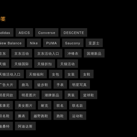
标签
adidas
ASICS
Converse
DESCENTE
New Balance
Nike
PUMA
Saucony
亚瑟士
京东
京东活动
京东活动入口
冲锋衣
国潮新品
天猫
天猫国际
天猫折扣
天猫活动
天猫活动入口
天猫福利
女包
女装
女鞋
广告大片
彪马
徒步鞋
手表
明星写真
明星同款
明星图片
潮牌新品
男装
篮球鞋
索康尼
美女图片
耐克
联名
联名款
联名鞋
腕表
越野跑鞋
跑鞋
运动鞋
迪桑特
阿迪达斯