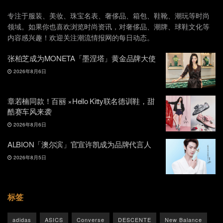
专注于服装、美妆、珠宝名表、奢侈品、箱包、鞋靴、潮玩等时尚
领域。如果你也喜欢浏览时尚资讯，对奢侈品、潮牌、球鞋文化等
内容感兴趣！欢迎关注潮流情报网的每日动态。
张柏芝成为MONETA「墨涅塔」黄金品牌大使
2026年8月6日
章若楠同款！百丽 ×Hello Kitty联名德训鞋，甜
酷赛车风来袭
2026年8月6日
ALBION「澳尔滨」官宣许凯成为品牌代言人
2026年8月5日
标签
adidas
ASICS
Converse
DESCENTE
New Balance