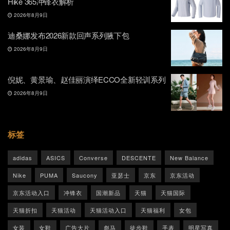
Hike 365冲锋衣解析
2026年8月9日
迪桑娜发布2026新款回声系列腋下包
2026年8月9日
倪妮、黄景瑜、赵佳丽演绎ECCO全新轻训系列
2026年8月9日
标签
adidas
ASICS
Converse
DESCENTE
New Balance
Nike
PUMA
Saucony
亚瑟士
京东
京东活动
京东活动入口
冲锋衣
国潮新品
天猫
天猫国际
天猫折扣
天猫活动
天猫活动入口
天猫福利
女包
女装
女鞋
广告大片
彪马
徒步鞋
手表
明星写真