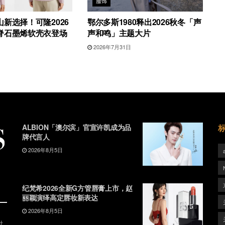
服饰
新选择！可隆2026
鄂尔多斯1980释出2026秋冬「声
脊石墨烯软壳衣登场
声和鸣」主题大片
2026年7月31日
ALBION「澳尔滨」官宣许凯成为品
牌代言人
2026年8月5日
纪梵希2026全新G方管唇膏上市，赵
丽颖演绎高定唇妆新表达
2026年8月5日
时