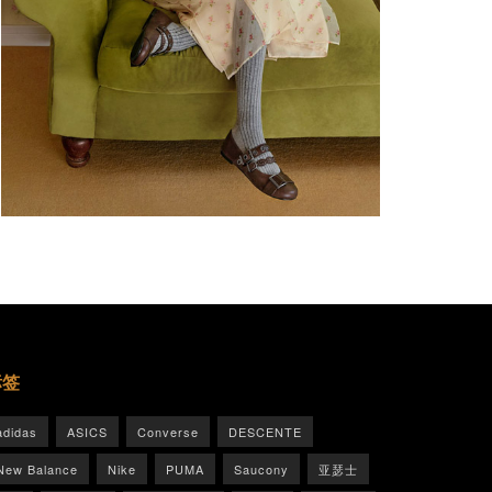
标签
adidas
ASICS
Converse
DESCENTE
New Balance
Nike
PUMA
Saucony
亚瑟士