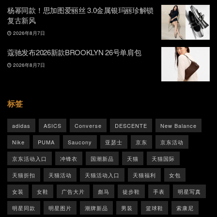
杨幂同款！思加图爱丽丝 3.0金属银玛丽珍解锁
复古新风
2026年8月7日
蔻驰发布2026新款BROOKLYN 26号单肩包
2026年8月7日
标签
adidas
ASICS
Converse
DESCENTE
New Balance
Nike
PUMA
Saucony
亚瑟士
京东
京东活动
京东活动入口
冲锋衣
国潮新品
天猫
天猫国际
天猫折扣
天猫活动
天猫活动入口
天猫福利
女包
女装
女鞋
广告大片
彪马
徒步鞋
手表
明星写真
明星同款
明星图片
潮牌新品
男装
篮球鞋
索康尼