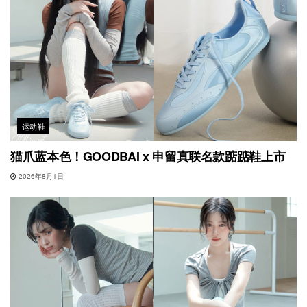
运动鞋
猫爪蓝本色！GOODBAI x 申留真联名款踮踮鞋上市
2026年8月1日