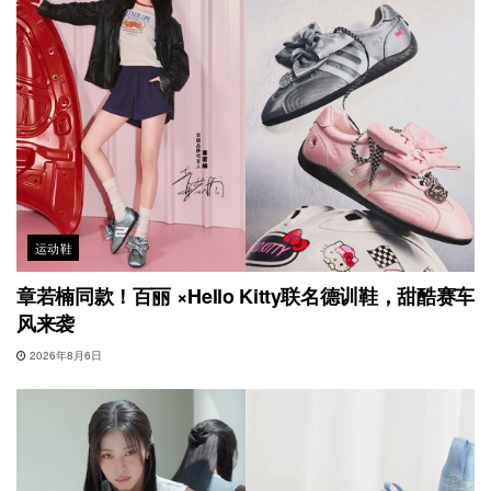
运动鞋
章若楠同款！百丽 ×Hello Kitty联名德训鞋，甜酷赛车
风来袭
2026年8月6日