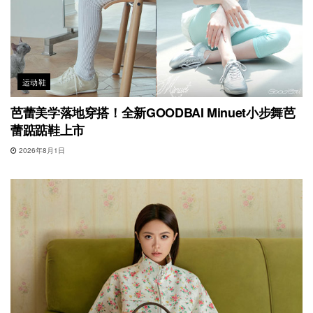
运动鞋
芭蕾美学落地穿搭！全新GOODBAI Minuet小步舞芭
蕾踮踮鞋上市
2026年8月1日