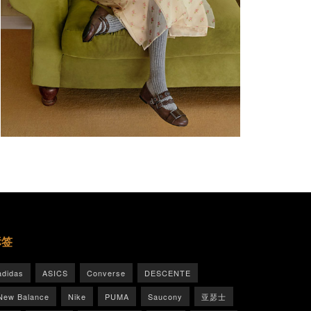
标签
adidas
ASICS
Converse
DESCENTE
New Balance
Nike
PUMA
Saucony
亚瑟士