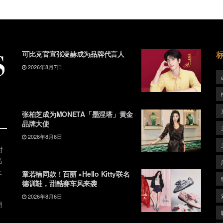
可比克官宣张凌赫成为品牌代言人
2026年8月7日
张柏芝成为MONETA「墨涅塔」黄金
品牌大使
2026年8月6日
时
品
上
章若楠同款！百丽 ×Hello Kitty联名
德训鞋，甜酷赛车风来袭
2026年8月6日
潮
、