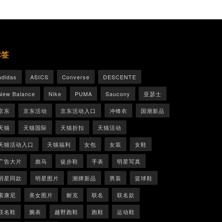
标签
adidas
ASICS
Converse
DESCENTE
New Balance
Nike
PUMA
Saucony
亚瑟士
京东
京东活动
京东活动入口
冲锋衣
国潮新品
天猫
天猫国际
天猫折扣
天猫活动
天猫活动入口
天猫福利
女包
女装
女鞋
广告大片
彪马
徒步鞋
手表
明星写真
明星同款
明星图片
潮牌新品
男装
篮球鞋
索康尼
美女图片
耐克
联名
联名款
联名鞋
腕表
越野跑鞋
跑鞋
运动鞋