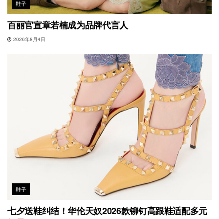
鞋子
百丽官宣章若楠成为品牌代言人
2026年8月4日
鞋子
七夕送鞋纠结！华伦天奴2026款铆钉高跟鞋适配多元