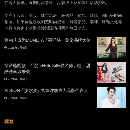
代言人资讯，近期时尚事件、品牌线上及实体店活动资讯。
专注于服装、美妆、珠宝名表、奢侈品、箱包、鞋靴、潮玩等时尚
领域。如果你也喜欢浏览时尚资讯，对奢侈品、潮牌、球鞋文化等
内容感兴趣！欢迎关注潮流情报网的每日动态。
张柏芝成为MONETA「墨涅塔」黄金品牌大使
2026年8月6日
章若楠同款！百丽 ×Hello Kitty联名德训鞋，甜
酷赛车风来袭
2026年8月6日
ALBION「澳尔滨」官宣许凯成为品牌代言人
2026年8月5日
标签