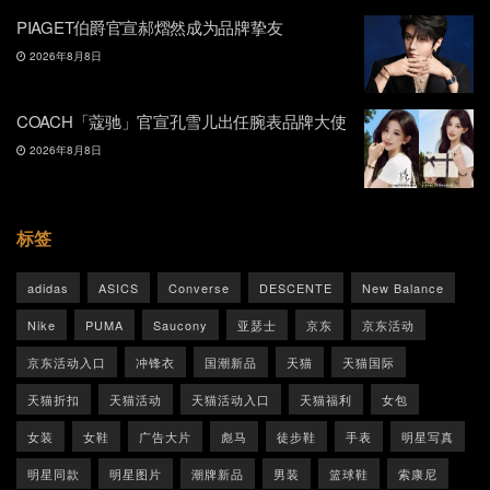
PIAGET伯爵官宣郝熠然成为品牌挚友
2026年8月8日
COACH「蔻驰」官宣孔雪儿出任腕表品牌大使
2026年8月8日
标签
adidas
ASICS
Converse
DESCENTE
New Balance
Nike
PUMA
Saucony
亚瑟士
京东
京东活动
京东活动入口
冲锋衣
国潮新品
天猫
天猫国际
天猫折扣
天猫活动
天猫活动入口
天猫福利
女包
女装
女鞋
广告大片
彪马
徒步鞋
手表
明星写真
明星同款
明星图片
潮牌新品
男装
篮球鞋
索康尼