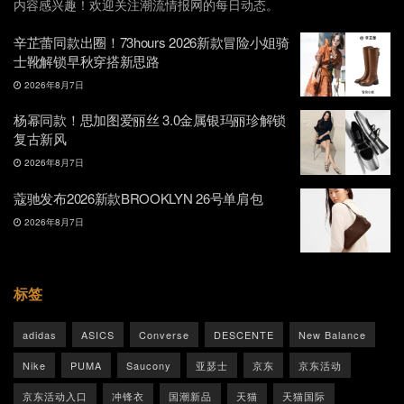
内容感兴趣！欢迎关注潮流情报网的每日动态。
辛芷蕾同款出圈！73hours 2026新款冒险小姐骑
士靴解锁早秋穿搭新思路
2026年8月7日
杨幂同款！思加图爱丽丝 3.0金属银玛丽珍解锁
复古新风
2026年8月7日
蔻驰发布2026新款BROOKLYN 26号单肩包
2026年8月7日
标签
adidas
ASICS
Converse
DESCENTE
New Balance
Nike
PUMA
Saucony
亚瑟士
京东
京东活动
京东活动入口
冲锋衣
国潮新品
天猫
天猫国际