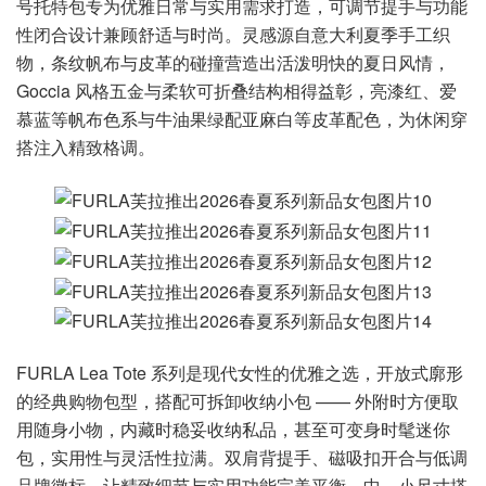
号托特包专为优雅日常与实用需求打造，可调节提手与功能
性闭合设计兼顾舒适与时尚。灵感源自意大利夏季手工织
物，条纹帆布与皮革的碰撞营造出活泼明快的夏日风情，
Goccia 风格五金与柔软可折叠结构相得益彰，亮漆红、爱
慕蓝等帆布色系与牛油果绿配亚麻白等皮革配色，为休闲穿
搭注入精致格调。
FURLA Lea Tote 系列是现代女性的优雅之选，开放式廓形
的经典购物包型，搭配可拆卸收纳小包 —— 外附时方便取
用随身小物，内藏时稳妥收纳私品，甚至可变身时髦迷你
包，实用性与灵活性拉满。双肩背提手、磁吸扣开合与低调
品牌徽标，让精致细节与实用功能完美平衡，中、小尺寸搭