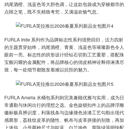
鸡尾酒橙、浅蓝色等大胆色调，让这款包袋成为穿梭都市的
点睛之笔，既不失精致考究，又满溢欢愉气息。
FURLA Iride 系列作为品牌标志性系列强势回归，活力四射
的主题贯穿始终，鸡尾酒橙、青黄、浅蓝色等璀璨新色令人
眼前一亮。标志性的拱形设计经钻石切割工艺重塑，搭配珠
宝般闪耀的金属配件，将品牌核心的俏皮精神诠释得淋漓尽
致，每一处细节都散发着难以抗拒的魅力。
FURLA Amelia 水桶包系列则完美兼顾优雅与实用，成为日
常通勤与休闲出行的理想之选。金色旋锁扣件上的品牌浮雕
徽标极具辨识度，利落线条与边缘撞色涂漆工艺勾勒出现代
感廓形，荔枝纹皮革的随性、帆布与皮革拼接的别致，再加
上迷你、小号两种尺寸与靛蓝、白兰地色、茵陈绿等明快配