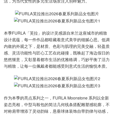
活，为当代女性的多元生活场景注入别样魅力。
本季FURLA「芙拉」的设计灵感源自米兰这座城市的精致
设计底蕴，每一件作品都暗藏着意式美学的细腻心思。低调
内敛的外观之下，是材质、色彩与肌理的完美交融，轻盈质
感、灵活功能性与匠心工艺在此碰撞，既唤起了海边假日的
悠然惬意，又彰显着都市生活的优雅格调，巧妙平衡了活力
与精致，让每一位佩戴者都能感受到意式生活的愉悦本质。
作为本季的亮点系列之一，FURLA Moonstone 系列以全新
姿态亮相，中型马鞍包的简洁几何线条搭配雕塑感轮廓，不
对称肩带增添了灵动韵味，悬垂球体装饰自带韵律与动感，