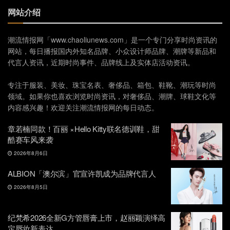
网站介绍
潮流情报网「www.chaoliunews.com」是一个专门分享时尚资讯的
网站，每日播报国内外知名品牌、小众设计师品牌、潮牌等新品和
代言人资讯，近期时尚事件、品牌线上及实体店活动资讯。
专注于服装、美妆、珠宝名表、奢侈品、箱包、鞋靴、潮玩等时尚
领域。如果你也喜欢浏览时尚资讯，对奢侈品、潮牌、球鞋文化等
内容感兴趣！欢迎关注潮流情报网的每日动态。
章若楠同款！百丽 ×Hello Kitty联名德训鞋，甜
酷赛车风来袭
2026年8月6日
ALBION「澳尔滨」官宣许凯成为品牌代言人
2026年8月5日
纪梵希2026全新G方管唇膏上市，赵丽颖演绎高
定唇妆新表达