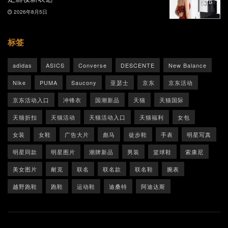
2026年8月5日
标签
adidas
ASICS
Converse
DESCENTE
New Balance
Nike
PUMA
Saucony
亚瑟士
京东
京东活动
京东活动入口
冲锋衣
国潮新品
天猫
天猫国际
天猫折扣
天猫活动
天猫活动入口
天猫福利
女包
女装
女鞋
广告大片
彪马
徒步鞋
手表
明星写真
明星同款
明星图片
潮牌新品
男装
篮球鞋
索康尼
美女图片
耐克
联名
联名款
联名鞋
腕表
越野跑鞋
跑鞋
运动鞋
迪桑特
阿迪达斯