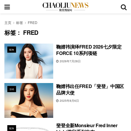
主页
标签
FRED
标签：
FRED
鞠婧祎演绎FRED 2026七夕限定
配饰
FORCE 10系列项链
2026年7月28日
鞠婧祎出任FRED「斐登」中国区
活动
品牌大使
2025年8月6日
斐登全新Monsieur Fred Inner
配饰