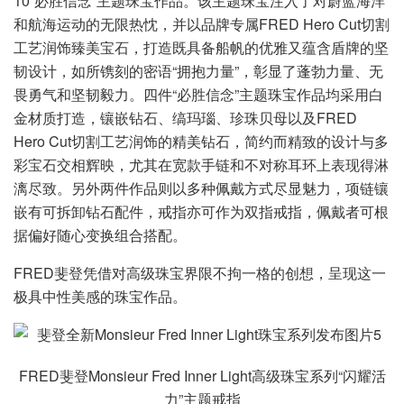
10“必胜信念”主题珠宝作品。该主题珠宝注入了对蔚蓝海洋
和航海运动的无限热忱，并以品牌专属FRED Hero Cut切割
工艺润饰臻美宝石，打造既具备船帆的优雅又蕴含盾牌的坚
韧设计，如所镌刻的密语“拥抱力量”，彰显了蓬勃力量、无
畏勇气和坚韧毅力。四件“必胜信念”主题珠宝作品均采用白
金材质打造，镶嵌钻石、缟玛瑙、珍珠贝母以及FRED
Hero Cut切割工艺润饰的精美钻石，简约而精致的设计与多
彩宝石交相辉映，尤其在宽款手链和不对称耳环上表现得淋
漓尽致。另外两件作品则以多种佩戴方式尽显魅力，项链镶
嵌有可拆卸钻石配件，戒指亦可作为双指戒指，佩戴者可根
据偏好随心变换组合搭配。
FRED斐登凭借对高级珠宝界限不拘一格的创想，呈现这一
极具中性美感的珠宝作品。
FRED斐登Monsieur Fred Inner Light高级珠宝系列“闪耀活
力”主题戒指