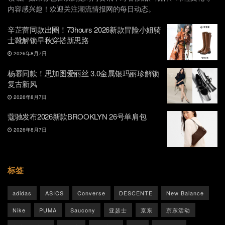
内容感兴趣！欢迎关注潮流情报网的每日动态。
辛芷蕾同款出圈！73hours 2026新款冒险小姐骑
士靴解锁早秋穿搭新思路
2026年8月7日
杨幂同款！思加图爱丽丝 3.0金属银玛丽珍解锁
复古新风
2026年8月7日
蔻驰发布2026新款BROOKLYN 26号单肩包
2026年8月7日
标签
adidas
ASICS
Converse
DESCENTE
New Balance
Nike
PUMA
Saucony
亚瑟士
京东
京东活动