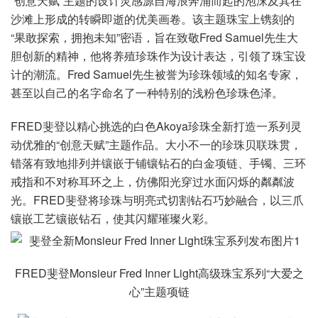
“创意天赋”主题的设计灵感源自海浪奔涌而起的泡沫及其在
沙滩上形成的转瞬即逝的优美画卷。该主题珠宝上镌刻的
“果敢探索，拥抱未知”密语，旨在致敬Fred Samuel先生大
胆创新的精神，他将养殖珍珠作为设计表达，引领了珠宝设
计的潮流。Fred Samuel先生被誉为珍珠领域的知名专家，
甚至以自己的名字命名了一种特别的浅粉色珍珠色泽。
FRED斐登以精心挑选的白色Akoya珍珠全新打造一系列灵
动优雅的“创意天赋”主题作品。大小不一的珍珠贝联珠贯，
错落有致地排列并镶嵌于铺镶钻石的白金项链、手镯、三环
戒指和不对称耳环之上，仿佛阳光穿过水面闪烁的粼粼波
光。FRED斐登将珍珠与明亮式切割钻石巧妙融合，以三爪
镶嵌工艺镶嵌钻石，使其闪耀璀璨火彩。
FRED斐登Monsieur Fred Inner Light高级珠宝系列“大爱之
心”主题项链