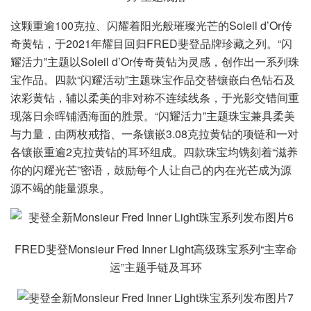
这颗重逾100克拉、闪耀着阳光般璀璨光芒的Soleil d’Or传
奇黄钻，于2021年耀目回归FRED斐登品牌珍藏之列。“闪
耀活力”主题以Soleil d’Or传奇黄钻为灵感，创作出一系列珠
宝作品。四款“闪耀活动”主题珠宝作品交替镶嵌白色钻石及
浓彩黄钻，辅以柔美的非对称不连续线条，于光影交错间重
现落日余晖铺洒海面的胜景。“闪耀活力”主题珠宝兼具柔美
与力量，由两枚戒指、一条镶嵌3.08克拉黄钻的项链和一对
各镶嵌重逾2克拉黄钻的耳环组成。四款珠宝均镌刻着“滋养
你的闪耀光芒”密语，鼓励每个人让自己的内在光芒成为源
源不竭的能量源泉。
FRED斐登Monsieur Fred Inner Light高级珠宝系列“主宰命
运”主题手链及耳环