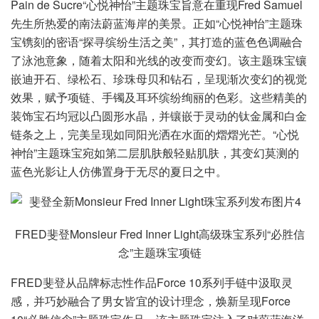
Pain de Sucre“心悦神怡”主题珠宝旨意在重现Fred Samuel
先生所热爱的南法蔚蓝海岸的美景。正如“心悦神怡”主题珠
宝镌刻的密语“探寻缤纷生活之美”，其打造的蓝色色调融合
了泳池意象，随着太阳和光线的改变而变幻。该主题珠宝镶
嵌迪开石、绿松石、珍珠母贝和钻石，呈现渐次变幻的视觉
效果，赋予项链、手镯及耳环缤纷绚丽的色彩。这些精美的
装饰宝石均冠以凸圆形水晶，并镶嵌于灵动的钛金属和白金
链条之上，完美呈现如同阳光洒在水面的熠熠光芒。“心悦
神怡”主题珠宝宛如第二层肌肤般轻贴肌肤，其变幻莫测的
蓝色光影让人仿佛置身于无尽的夏日之中。
FRED斐登Monsieur Fred Inner Light高级珠宝系列“必胜信
念”主题珠宝项链
FRED斐登从品牌标志性作品Force 10系列手链中汲取灵
感，并巧妙融合了男女皆宜的设计理念，焕新呈现Force