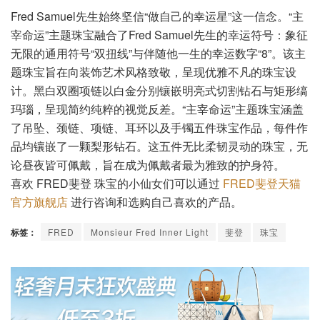
Fred Samuel先生始终坚信“做自己的幸运星”这一信念。“主
宰命运”主题珠宝融合了Fred Samuel先生的幸运符号：象征
无限的通用符号“双扭线”与伴随他一生的幸运数字“8”。该主
题珠宝旨在向装饰艺术风格致敬，呈现优雅不凡的珠宝设
计。黑白双圈项链以白金分别镶嵌明亮式切割钻石与矩形缟
玛瑙，呈现简约纯粹的视觉反差。“主宰命运”主题珠宝涵盖
了吊坠、颈链、项链、耳环以及手镯五件珠宝作品，每件作
品均镶嵌了一颗梨形钻石。这五件无比柔韧灵动的珠宝，无
论昼夜皆可佩戴，旨在成为佩戴者最为雅致的护身符。
喜欢 FRED斐登 珠宝的小仙女们可以通过
FRED斐登天猫
官方旗舰店
进行咨询和选购自己喜欢的产品。
标签：
FRED
Monsieur Fred Inner Light
斐登
珠宝