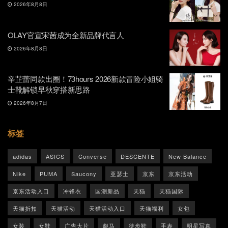
2026年8月8日
OLAY官宣宋茜成为全新品牌代言人
2026年8月8日
辛芷蕾同款出圈！73hours 2026新款冒险小姐骑
士靴解锁早秋穿搭新思路
2026年8月7日
标签
adidas
ASICS
Converse
DESCENTE
New Balance
Nike
PUMA
Saucony
亚瑟士
京东
京东活动
京东活动入口
冲锋衣
国潮新品
天猫
天猫国际
天猫折扣
天猫活动
天猫活动入口
天猫福利
女包
女装
女鞋
广告大片
彪马
徒步鞋
手表
明星写真