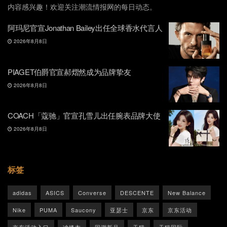
内容感兴趣！欢迎关注潮流情报网的每日动态。
阿玛尼官宣Jonathan Bailey出任全球香水代言人
2026年8月8日
PIAGET伯爵官宣郝熠然成为品牌挚友
2026年8月8日
COACH「蔻驰」官宣孔雪儿出任腕表品牌大使
2026年8月8日
标签
adidas
ASICS
Converse
DESCENTE
New Balance
Nike
PUMA
Saucony
亚瑟士
京东
京东活动
京东活动入口
冲锋衣
国潮新品
天猫
天猫国际