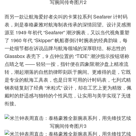
而另一款让航海爱好者尖叫的卡莱拉系列 Seafarer 计时码
表，则是泰格豪雅对航海制表传承的深情回望。设计灵感溯
源至 1949 年初代 “Seafarer” 潮汐腕表，又以当代视角重塑
了 1960 年代 “Skipper” 帆船赛倒计时腕表的经典韵味，每
一处细节都在诉说品牌与航海领域的深厚联结。标志性的
Glassbox 表壳下，9 点钟位置的 “TIDE” 潮汐指示按钮堪称
点睛之笔 —— 轻轻一按，指针便在四象限潮汐盘上精准流
转，潮起潮落的自然韵律即刻跃于腕间。更难得的是，它既
是专业的航海工具表，也是日常可用的计时码表，七列式精
钢表链复刻了经典 “米粒式” 设计，却在工艺上更为精致，佩
戴时的舒适感与独特的个性风范，让实用与美学实现了无缝
衔接。