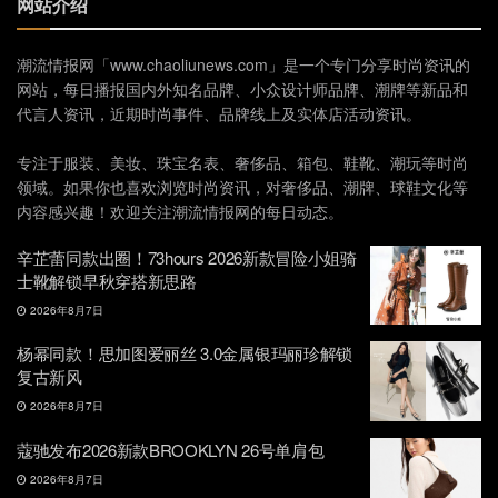
网站介绍
潮流情报网「www.chaoliunews.com」是一个专门分享时尚资讯的
网站，每日播报国内外知名品牌、小众设计师品牌、潮牌等新品和
代言人资讯，近期时尚事件、品牌线上及实体店活动资讯。
专注于服装、美妆、珠宝名表、奢侈品、箱包、鞋靴、潮玩等时尚
领域。如果你也喜欢浏览时尚资讯，对奢侈品、潮牌、球鞋文化等
内容感兴趣！欢迎关注潮流情报网的每日动态。
辛芷蕾同款出圈！73hours 2026新款冒险小姐骑
士靴解锁早秋穿搭新思路
2026年8月7日
杨幂同款！思加图爱丽丝 3.0金属银玛丽珍解锁
复古新风
2026年8月7日
蔻驰发布2026新款BROOKLYN 26号单肩包
2026年8月7日