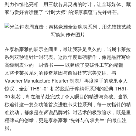
列力作惊艳亮相，用三款各具灵魂的时计，让全球媒体、藏
家与爱好者读懂了 “计时大师” 的深厚底蕴与先锋锋芒。
在泰格豪雅的展示空间里，最让我驻足良久的，当属卡莱拉
系列双秒追针计时码表。这款年度重磅新作，像是品牌写给
高级制表业的一封情书 —— 既延续了突破性工艺的精髓，
又将卡莱拉系列的传奇基因与前沿技艺完美交织。与
Vaucher Manufacture Fleurier 制表厂再度携手的成果令人
惊叹，全新 TH81-01 机芯脱胎于摩纳哥系列的经典 TH81-
00 机芯，却在细节处完成了令人瞩目的精进与突破。当双
秒追针这一复杂功能首次进驻卡莱拉系列，每一次指针的精
准跳动，都像是在诉说品牌对计时艺术的极致追求，既是里
程碑式的创举，更是泰格豪雅 “先锋与传承共生” 的最佳注
脚。