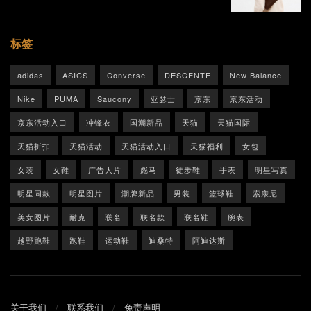
标签
adidas
ASICS
Converse
DESCENTE
New Balance
Nike
PUMA
Saucony
亚瑟士
京东
京东活动
京东活动入口
冲锋衣
国潮新品
天猫
天猫国际
天猫折扣
天猫活动
天猫活动入口
天猫福利
女包
女装
女鞋
广告大片
彪马
徒步鞋
手表
明星写真
明星同款
明星图片
潮牌新品
男装
篮球鞋
索康尼
美女图片
耐克
联名
联名款
联名鞋
腕表
越野跑鞋
跑鞋
运动鞋
迪桑特
阿迪达斯
关于我们
联系我们
免责声明