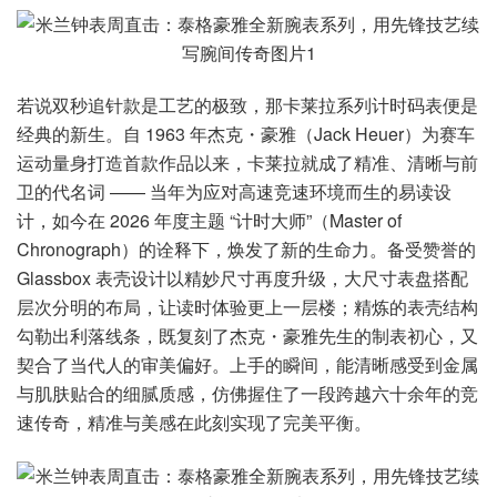
若说双秒追针款是工艺的极致，那卡莱拉系列计时码表便是
经典的新生。自 1963 年杰克・豪雅（Jack Heuer）为赛车
运动量身打造首款作品以来，卡莱拉就成了精准、清晰与前
卫的代名词 —— 当年为应对高速竞速环境而生的易读设
计，如今在 2026 年度主题 “计时大师”（Master of
Chronograph）的诠释下，焕发了新的生命力。备受赞誉的
Glassbox 表壳设计以精妙尺寸再度升级，大尺寸表盘搭配
层次分明的布局，让读时体验更上一层楼；精炼的表壳结构
勾勒出利落线条，既复刻了杰克・豪雅先生的制表初心，又
契合了当代人的审美偏好。上手的瞬间，能清晰感受到金属
与肌肤贴合的细腻质感，仿佛握住了一段跨越六十余年的竞
速传奇，精准与美感在此刻实现了完美平衡。