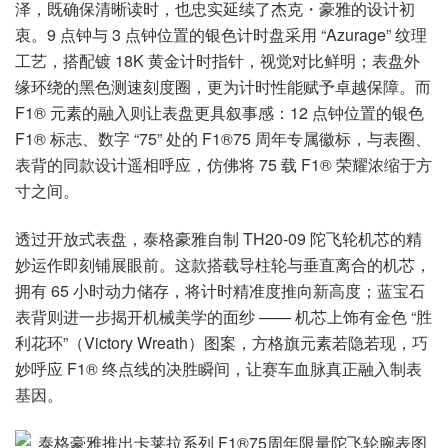
泽，既确保清晰读时，也忠实延续了杰克・豪雅的设计初
衷。9 点钟与 3 点钟位置的银色计时盘采用 “Azurage” 纹理
工艺，搭配镀 18K 黄金计时指针，视觉对比鲜明；表盘外
缘环绕的黑色测速刻度圈，更为计时性能赋予卓越保障。而
F1® 元素的融入则让表盘更具叙事感：12 点钟位置的银色
F1® 标志、数字 “75” 处的 F1®75 周年专属徽标，与表圈、
表背的同款设计遥相呼应，仿佛将 75 载 F1® 荣耀浓缩于方
寸之间。
透过开放式表盘，泰格豪雅自制 TH20-09 陀飞轮机芯的精
妙运作即刻铺展眼前。这款搭载导柱轮与垂直离合的机芯，
拥有 65 小时动力储存，将计时精准度推向新高度；蓝宝石
表背则进一步揭开机械美学的面纱 —— 机芯上饰有金色 “胜
利花环”（Victory Wreath）图案，方格旗元素若隐若现，巧
妙呼应 F1® 终点线的决胜瞬间，让赛车血脉真正融入制表
基因。