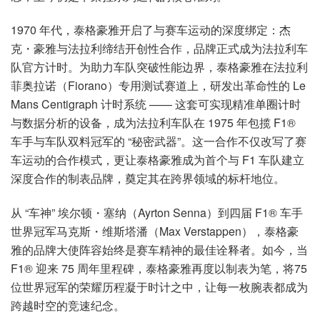
1970 年代，泰格豪雅开启了与赛车运动的深度绑定：杰
克・豪雅与法拉利缔结开创性合作，品牌正式成为法拉利车
队官方计时。为助力车队突破性能边界，泰格豪雅在法拉利
菲奥拉诺（Fiorano）专用测试赛道上，研发出革命性的 Le
Mans Centigraph 计时系统 —— 这套可实现精准单圈计时
与数据分析的设备，成为法拉利车队在 1975 年包揽 F1®
车手与车队双料冠军的 “秘密武器”。这一合作不仅改写了赛
车运动的合作模式，更让泰格豪雅成为首个与 F1 车队建立
深度合作的制表品牌，奠定其在跨界领域的标杆地位。
从 “车神” 埃尔顿・塞纳（Ayrton Senna）到四届 F1® 车手
世界冠军马克斯・维斯塔潘（Max Verstappen），泰格豪
雅的品牌大使阵容始终是赛车精神的最佳诠释者。如今，当
F1® 迎来 75 周年里程碑，泰格豪雅再度以制表为笔，将75
位世界冠军的荣耀历程凝于时计之中，让每一枚腕表都成为
跨越时空的竞速纪念。