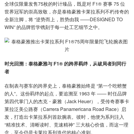
全球仅限量发售75枚的时计臻品，既是对 F1® 赛事 75 位
世界冠军的崇高致敬，亦是泰格豪雅卡莱拉系列不朽传奇的
全新注脚，将 “逆势而上，胜势由我 ——DESIGNED TO
WIN” 的品牌哲学镌刻于每一处工艺细节之中。
时光回溯：泰格豪雅与 F1® 的跨界羁绊，从破局者到同行
者
在制表与赛车的跨界史上，泰格豪雅始终是 “第一个吃螃蟹
的人”。这份羁绊的起点，要追溯至 1963 年 —— 时任品牌
第四代掌门人的杰克・豪雅（Jack Heuer），受传奇赛事卡
莱拉泛美公路赛（Carrera Panamericana Road Race）启
发，打造出卡莱拉系列首款腕表。彼时，他便为系列注入
“精准技术、清晰读时、竞速精神” 三大核心价值，而这一理
念，至今仍是卡莱拉系列迭代的核心准则。