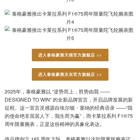
进入泰格豪雅天猫官方旗舰店 >>
进入泰格豪雅京东官方旗舰店 >>
2025年，泰格豪雅以 “逆势而上，胜势由我 ——
DESIGNED TO WIN” 的全新品牌宣言，开启品牌发展的新
征程。这一宣言灵感源自埃尔顿・塞纳的经典语录 ——“我
的使命绝非屈居人下，我生而为赢”，而卡莱拉系列 F1®75
周年限量腕表，正是这份精神的具象化表达。
值品牌创立 165 周年之际，泰格豪雅以这款限量版腕表证