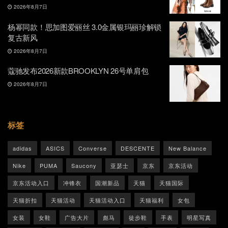
2026年8月7日
杨幂同款！思加图爱丽丝 3.0金属银玛丽珍解锁
复古新风
2026年8月7日
蔻驰发布2026新款BROOKLYN 26号单肩包
2026年8月7日
标签
adidas
ASICS
Converse
DESCENTE
New Balance
Nike
PUMA
Saucony
亚瑟士
京东
京东活动
京东活动入口
冲锋衣
国潮新品
天猫
天猫国际
天猫折扣
天猫活动
天猫活动入口
天猫福利
女包
女装
女鞋
广告大片
彪马
徒步鞋
手表
明星写真