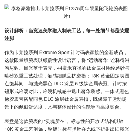
设计解析：当竞速美学融入制表工艺，每一处细节都是荣耀
注脚
作为卡莱拉系列 Extreme Sport 计时码表家族的全新成员，
这款限量版腕表以颠覆性设计语言，将 “运动奢华” 诠释得淋
漓尽致。目光落于表壳，44毫米直径的钛金属材质经磨砂与
喷砂双重工艺处理，触感细腻且抗磨损；18K 黄金固定表圈
点缀其间，与抛光黑色 DLC 涂层 5 级钛金属表冠、计时按
钮形成冷暖对比，冷硬机械感中透出奢华质感。一体式黑色
橡胶表带搭配同色 DLC 涂层钛金属表扣，既保障了运动场
景下的佩戴舒适度，又与整体设计的性能导向高度契合。
表盘是这款腕表的 “灵魂所在”。标志性的开放式结构以镀
18K 黄金工艺润饰，铑镀时标与指针在光线下折射出细腻光