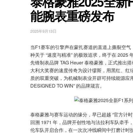
泰格豪雅2025全新F1
能腕表重磅发布
2025年9月13日
当F1赛车的引擎声在蒙扎赛道的直道上撕裂空气
种关于 “速度与精准” 的极致追求，终于在 2025
先锋制表品牌 TAG Heuer 泰格豪雅，正式推出搭载
大利大奖赛的速度传奇为设计缪斯，用黑红、红
质的双重突破，为机械制表业开辟可持续能源应用
DESIGNED TO WIN” 的品牌箴言。
泰格豪雅与赛车运动的缘分，早已超越 “官方计时
回溯 1971 年，品牌开创性地与法拉利车队牵手
伦车队开启合作，在一次次冲线瞬间中打磨计时技术的极