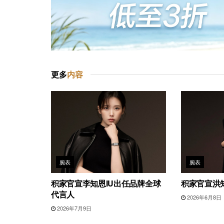
更多
内容
腕表
腕表
积家官宣李知恩IU出任品牌全球
积家官宣洪
代言人
2026年6月8日
2026年7月9日