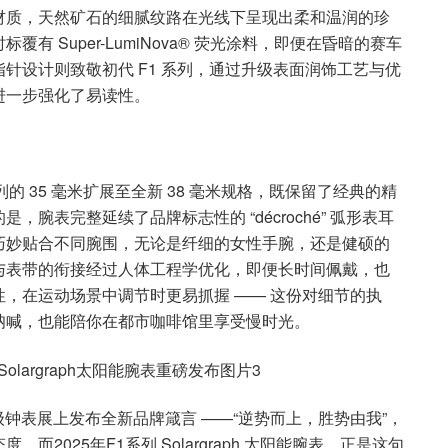
材质，天然矿石的细腻纹路在光线下呈现出柔和温润的珍
 Super-LumiNova® 荧光涂料，即便在昏暗的赛车
针设计则致敬初代 F1 系列，通过升级表面润饰工艺与优
进一步强化了易读性。
列的 35 毫米扩展至全新 38 毫米规格，既保留了经典的精
腕表完整延续了品牌标志性的 “décroché” 弧形表耳
巧妙贴合不同腕围，无论是纤细的女性手腕，还是健硕的
与表带的衔接经过人体工程学优化，即便长时间佩戴，也
，在运动场景中调节时更易抓握 —— 这份对细节的执
呐喊，也能陪你在都市咖啡馆里享受慢时光。
 高级钟表展上发布全新品牌箴言 ——“逆势而上，胜势由我”，
2025年F1系列 Solargraph 太阳能腕表，正是这句