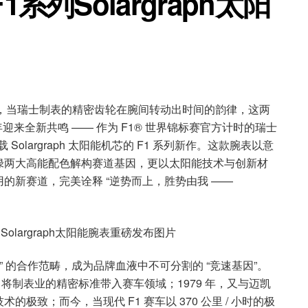
系列Solargraph太阳
，当瑞士制表的精密齿轮在腕间转动出时间的韵律，这两
 年迎来全新共鸣 —— 作为 F1® 世界锦标赛官方计时的瑞士
 Solargraph 太阳能机芯的 F1 系列新作。这款腕表以意
绿两大高能配色解构赛道基因，更以太阳能技术与创新材
的新赛道，完美诠释 “逆势而上，胜势由我 ——
” 的合作范畴，成为品牌血液中不可分割的 “竞速基因”。
，将制表业的精密标准带入赛车领域；1979 年，又与迈凯
致；而今，当现代 F1 赛车以 370 公里 / 小时的极