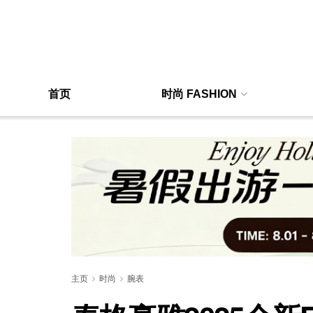
首页
时尚 FASHION
主页
时尚
腕表