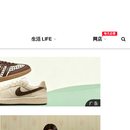
每天必看
生活 LIFE
网店