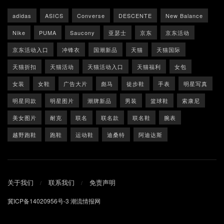
adidas
ASICS
Converse
DESCENTE
New Balance
Nike
PUMA
Saucony
亚瑟士
京东
京东活动
京东活动入口
冲锋衣
国潮新品
天猫
天猫国际
天猫折扣
天猫活动
天猫活动入口
天猫福利
女包
女装
女鞋
广告大片
彪马
徒步鞋
手表
明星写真
明星同款
明星图片
潮牌新品
男装
篮球鞋
索康尼
美女图片
耐克
联名
联名款
联名鞋
腕表
越野跑鞋
跑鞋
运动鞋
迪桑特
阿迪达斯
关于我们
联系我们
免责声明
冀ICP备14020956号-3
潮流情报网