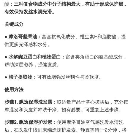
酸：
三种复合物成分中
分子结构最大，有助于形成保护层，
有效
保持
发
丝
水
润光滑。
关
键成分
●
摩洛哥坚果油：
富含抗氧化成分、维生素E和脂肪酸，提
供更多光泽感和水分。
●
水解豌豆蛋白和植物蛋白
：
富含类角蛋白的氨基酸成分，
帮助深层滋养，强健发质。
●
梅子提取物：
可有效增强发丝韧性与柔软度。
使用方法
步骤
1
.
飘逸保湿
洗发露
：取适量产品于掌心搓揉后，充分按
摩湿发和头皮并冲洗干净。如有必要，可重复上述步骤。
步骤
2
.
飘逸保湿
护发素
：使用摩洛哥油空气感洗发水清洗
后，在头发中段到末端涂抹护发素。静置等待1~2分钟，将