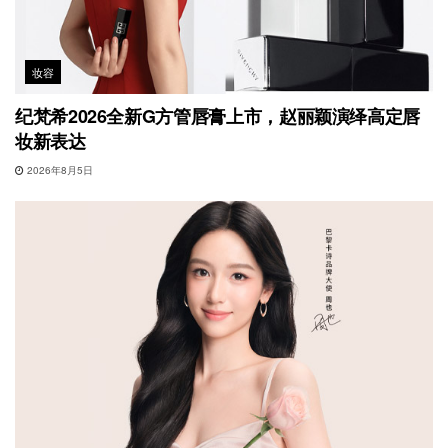
妆容
纪梵希2026全新G方管唇膏上市，赵丽颖演绎高定唇
妆新表达
2026年8月5日