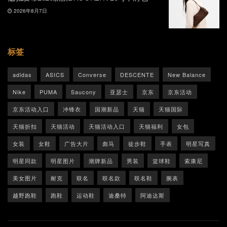
2026年8月7日
标签
adidas
ASICS
Converse
DESCENTE
New Balance
Nike
PUMA
Saucony
亚瑟士
京东
京东活动
京东活动入口
冲锋衣
国潮新品
天猫
天猫国际
天猫折扣
天猫活动
天猫活动入口
天猫福利
女包
女装
女鞋
广告大片
彪马
徒步鞋
手表
明星写真
明星同款
明星图片
潮牌新品
男装
篮球鞋
索康尼
美女图片
耐克
联名
联名款
联名鞋
腕表
越野跑鞋
跑鞋
运动鞋
迪桑特
阿迪达斯