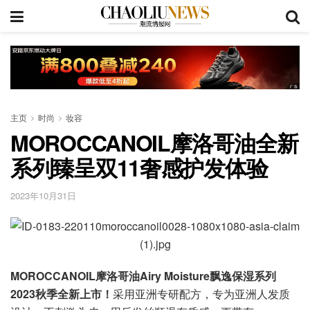
主页
时尚
妆容
MOROCCANOIL摩洛哥油全新
系列臻呈双11奢感护发体验
2023年10月31日
M
OROCCANOIL
摩洛哥油
Airy
M
oisture
飘逸保湿
系列
2
023
秋季全新上市！
采用亚洲专研配方，专为亚洲人发质