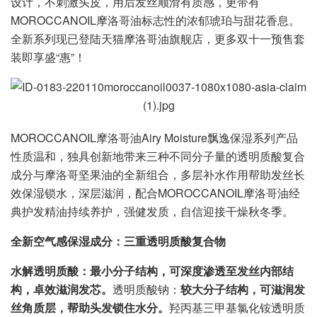
设计，不刺激头皮，用后发丝顺滑有质感，更带有
MOROCCANOIL摩洛哥油标志性的浓郁琥珀与甜花香息。
全新系列现已登陆天猫摩洛哥油旗舰店，更多双十一预售套
装即享盛“惠”！
MOROCCANOIL摩洛哥油Airy Moisture飘逸保湿系列产品
性质温和，独具创新地带来三种不同分子量的透明质酸复合
成分与摩洛哥坚果油的全新组合，多层补水作用帮助发丝长
效保湿锁水，深层滋润，配合MOROCCANOIL摩洛哥油经
典护发精油持续养护，强健发质，自信迎接干燥秋冬季。
全新空气感
保湿
成分
：三重透明质酸复合物
水解透明质酸：
最小
分子结构
，
可深度渗透
至
发丝
内部
结
构
，
卓效
滋润
发芯
。
透明质酸钠：
较大
分子结构，
可
滋润
发
丝
角质层，帮助
头发
锁住水分。
羟丙基三甲基氯化铵透明质