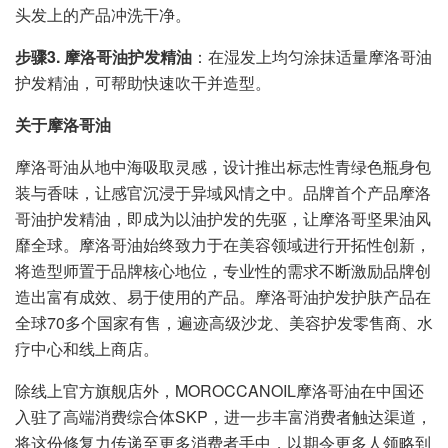
头发上的产品冲洗干净。
步骤
3
.
摩洛哥油
护发精油
：在湿发上均匀涂抹适量摩洛哥油
护发精油，可帮助快速吹干并造型。
关于摩洛哥油
摩洛哥油从地中海吸取灵感，设计推出标志性青绿色瓶身包
装与香味，让感官沉浸于异域风情之中。品牌首个产品摩洛
哥油护发精油，即成为以油护发的先驱，让摩洛哥坚果油风
靡全球。摩洛哥油始终致力于在美容领域进行开拓性创新，
将造型师置于品牌核心地位，专业性的需求不断激励品牌创
造出富有成效、易于使用的产品。摩洛哥油护发护肤产品在
全球70多个国家有售，遍迹高级沙龙、美容护发零售商、水
疗中心和线上商店。
除线上官方旗舰店外，MOROCCANOIL摩洛哥油在中国还
入驻了高端消费综合体SKP，进一步丰富消费者触达渠道，
将这份修复力传递至更多消费者手中，以期令更多人领略到