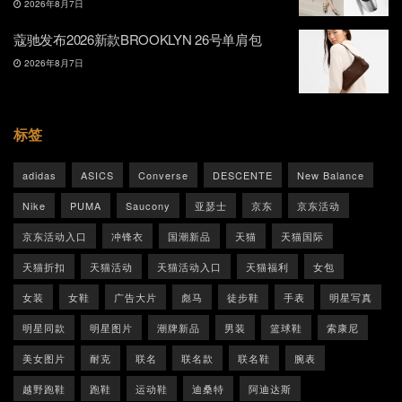
2026年8月7日
蔻驰发布2026新款BROOKLYN 26号单肩包
2026年8月7日
标签
adidas
ASICS
Converse
DESCENTE
New Balance
Nike
PUMA
Saucony
亚瑟士
京东
京东活动
京东活动入口
冲锋衣
国潮新品
天猫
天猫国际
天猫折扣
天猫活动
天猫活动入口
天猫福利
女包
女装
女鞋
广告大片
彪马
徒步鞋
手表
明星写真
明星同款
明星图片
潮牌新品
男装
篮球鞋
索康尼
美女图片
耐克
联名
联名款
联名鞋
腕表
越野跑鞋
跑鞋
运动鞋
迪桑特
阿迪达斯