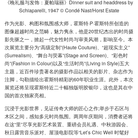
《晚礼服与发饰：夏帕瑞丽》Dinner suit and headdress by
Schiaparelli, 1947 © Condé Nast/Horst Estate
作为光影、构图和氛围感大师，霍斯特·P·霍斯特所创造的
图像超越时尚之范畴，魅力隽永，他是20世纪杰出的时尚摄
影先驱之一，掀起一代女性时尚与审美风潮，影响至今。本
次展览主要分为“高级定制”(Haute Couture)、“超现实主义”
(Surrealism)、“舞台与荧幕”(Stage and Screen)、“彩色时
尚”(Fashion in Colour)以及“生活时尚”(Living in Style)五大
主题，近百件珍贵著名的摄影作品以相关的影片、杂志作为
注脚，勾勒描绘出霍斯特精彩的60年职业生涯。此外，本次
展览还将呈现霍斯特近二十幅独版明胶银印，这也是其在中
国的首次独家亮相。
沉浸于光影世界，见证传奇大师的匠心之作;举步于石区与
木区之间，感知多元时尚氛围。两周年庆期间，消费者还将
在这“里”尽享光影艺术装置、重磅会员礼遇、中秋游园会、
秋日露营音乐派对、屋顶电影院等“Let’s Chic Well 时髦好