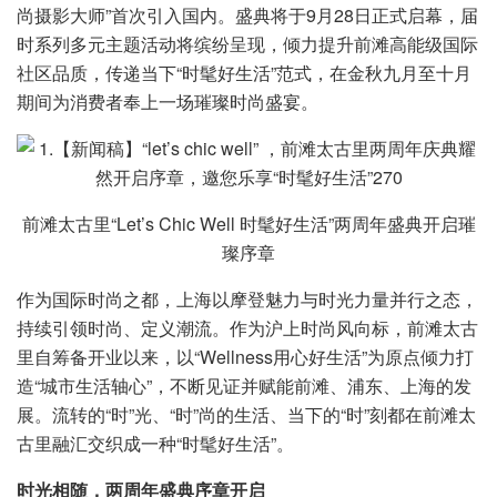
尚摄影大师”首次引入国内。盛典将于9月28日正式启幕，届
时系列多元主题活动将缤纷呈现，倾力提升前滩高能级国际
社区品质，传递当下“时髦好生活”范式，在金秋九月至十月
期间为消费者奉上一场璀璨时尚盛宴。
前滩太古里“Let’s Chic Well 时髦好生活”两周年盛典开启璀
璨序章
作为国际时尚之都，上海以摩登魅力与时光力量并行之态，
持续引领时尚、定义潮流。作为沪上时尚风向标，前滩太古
里自筹备开业以来，以“Wellness用心好生活”为原点倾力打
造“城市生活轴心”，不断见证并赋能前滩、浦东、上海的发
展。流转的“时”光、“时”尚的生活、当下的“时”刻都在前滩太
古里融汇交织成一种“时髦好生活”。
时光相随，两周年盛典序章开启