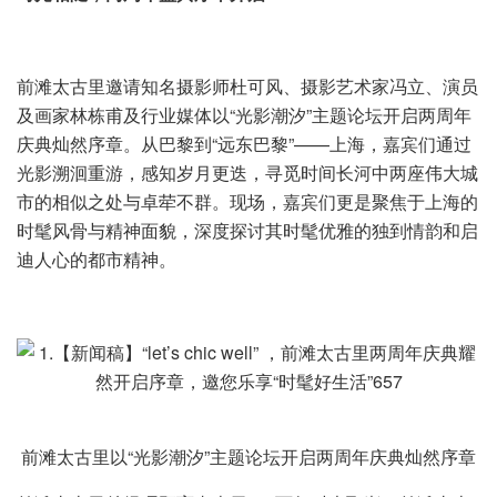
前滩太古里邀请知名摄影师杜可风、摄影艺术家冯立、演员
及画家林栋甫及行业媒体以“光影潮汐”主题论坛开启两周年
庆典灿然序章。从巴黎到“远东巴黎”——上海，嘉宾们通过
光影溯洄重游，感知岁月更迭，寻觅时间长河中两座伟大城
市的相似之处与卓荦不群。现场，嘉宾们更是聚焦于上海的
时髦风骨与精神面貌，深度探讨其时髦优雅的独到情韵和启
迪人心的都市精神。
前滩太古里以“光影潮汐”主题论坛开启两周年庆典灿然序章