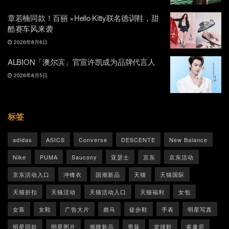
章若楠同款！百丽 ×Hello Kitty联名德训鞋，甜
酷赛车风来袭
2026年8月6日
ALBION「澳尔滨」官宣许凯成为品牌代言人
2026年8月5日
标签
adidas
ASICS
Converse
DESCENTE
New Balance
Nike
PUMA
Saucony
亚瑟士
京东
京东活动
京东活动入口
冲锋衣
国潮新品
天猫
天猫国际
天猫折扣
天猫活动
天猫活动入口
天猫福利
女包
女装
女鞋
广告大片
彪马
徒步鞋
手表
明星写真
明星同款
明星图片
潮牌新品
男装
篮球鞋
索康尼