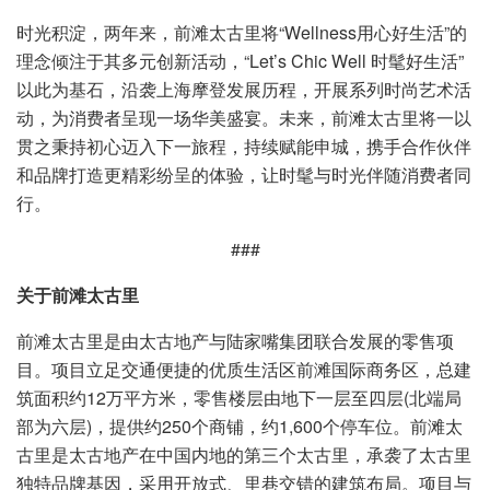
时光积淀，两年来，前滩太古里将“Wellness用心好生活”的
理念倾注于其多元创新活动，“Let’s Chic Well 时髦好生活”
以此为基石，沿袭上海摩登发展历程，开展系列时尚艺术活
动，为消费者呈现一场华美盛宴。未来，前滩太古里将一以
贯之秉持初心迈入下一旅程，持续赋能申城，携手合作伙伴
和品牌打造更精彩纷呈的体验，让时髦与时光伴随消费者同
行。
###
关于前滩太古里
前滩太古里是由太古地产与陆家嘴集团联合发展的零售项
目。项目立足交通便捷的优质生活区前滩国际商务区，总建
筑面积约12万平方米，零售楼层由地下一层至四层(北端局
部为六层)，提供约250个商铺，约1,600个停车位。前滩太
古里是太古地产在中国内地的第三个太古里，承袭了太古里
独特品牌基因，采用开放式、里巷交错的建筑布局。项目与