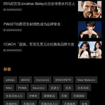
阿玛尼官宣Jonathan Bailey出任全球香水代言人
2026年8月8日
PIAGET伯爵官宣郝熠然成为品牌挚友
2026年8月8日
COACH「蔻驰」官宣孔雪儿出任腕表品牌大使
2026年8月8日
标签
adidas
ASICS
Converse
DESCENTE
New Balance
Nike
PUMA
Saucony
亚瑟士
京东
京东活动
京东活动入口
冲锋衣
国潮新品
天猫
天猫国际
天猫折扣
天猫活动
天猫活动入口
天猫福利
女包