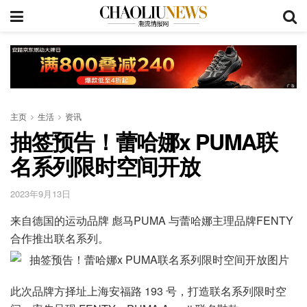
主页
生活
资讯
抽签预告！蕾哈娜x PUMA联
名系列限时空间开放
2023年9月13日
来自德国的运动品牌 彪马PUMA 与蕾哈娜主理品牌FENTY
合作推出联名系列。
此次品牌方择址上海安福路 193 号，打造联名系列限时空