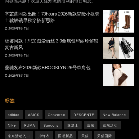
内容感兴趣！欢迎关注潮流情报网的每日动态。
辛芷蕾同款出圈！73hours 2026新款冒险小姐骑
士靴解锁早秋穿搭新思路
2026年8月7日
杨幂同款！思加图爱丽丝 3.0金属银玛丽珍解锁
复古新风
2026年8月7日
蔻驰发布2026新款BROOKLYN 26号单肩包
2026年8月7日
标签
adidas
ASICS
Converse
DESCENTE
New Balance
Nike
PUMA
Saucony
亚瑟士
京东
京东活动
京东活动入口
冲锋衣
国潮新品
天猫
天猫国际