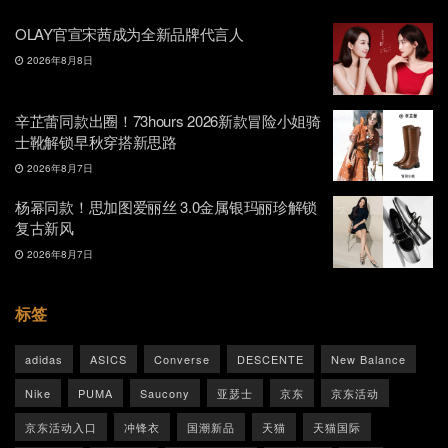
OLAY官宣宋茜成为全新品牌代言人
2026年8月8日
辛芷蕾同款出圈！73hours 2026新款冒险小姐骑
士靴解锁早秋穿搭新思路
2026年8月7日
杨幂同款！思加图爱丽丝 3.0金属银玛丽珍解锁
复古新风
2026年8月7日
标签
adidas
ASICS
Converse
DESCENTE
New Balance
Nike
PUMA
Saucony
亚瑟士
京东
京东活动
京东活动入口
冲锋衣
国潮新品
天猫
天猫国际