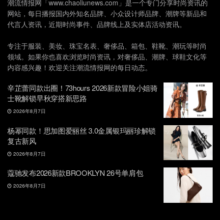
潮流情报网「www.chaoliunews.com」是一个专门分享时尚资讯的
网站，每日播报国内外知名品牌、小众设计师品牌、潮牌等新品和
代言人资讯，近期时尚事件、品牌线上及实体店活动资讯。
专注于服装、美妆、珠宝名表、奢侈品、箱包、鞋靴、潮玩等时尚
领域。如果你也喜欢浏览时尚资讯，对奢侈品、潮牌、球鞋文化等
内容感兴趣！欢迎关注潮流情报网的每日动态。
辛芷蕾同款出圈！73hours 2026新款冒险小姐骑
士靴解锁早秋穿搭新思路
2026年8月7日
杨幂同款！思加图爱丽丝 3.0金属银玛丽珍解锁
复古新风
2026年8月7日
蔻驰发布2026新款BROOKLYN 26号单肩包
2026年8月7日