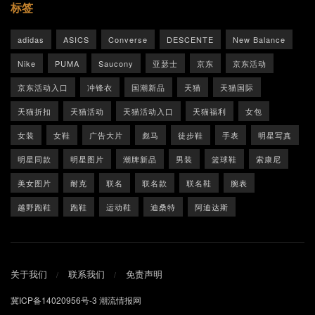
标签
adidas
ASICS
Converse
DESCENTE
New Balance
Nike
PUMA
Saucony
亚瑟士
京东
京东活动
京东活动入口
冲锋衣
国潮新品
天猫
天猫国际
天猫折扣
天猫活动
天猫活动入口
天猫福利
女包
女装
女鞋
广告大片
彪马
徒步鞋
手表
明星写真
明星同款
明星图片
潮牌新品
男装
篮球鞋
索康尼
美女图片
耐克
联名
联名款
联名鞋
腕表
越野跑鞋
跑鞋
运动鞋
迪桑特
阿迪达斯
关于我们
联系我们
免责声明
冀ICP备14020956号-3
潮流情报网