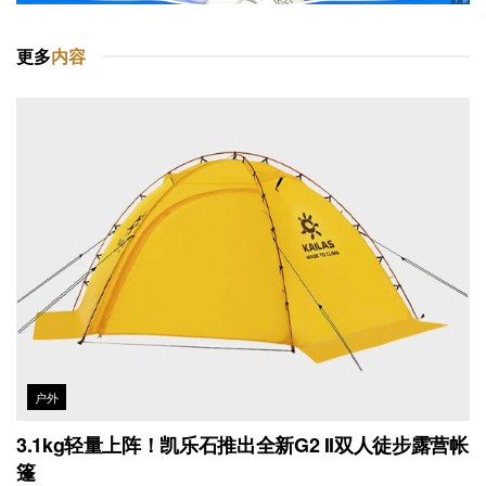
更多
内容
户外
3.1kg轻量上阵！凯乐石推出全新G2 II双人徒步露营帐
篷