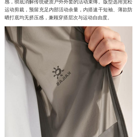
感，彻底消解传统硬质户外外套的活动束缚。版型选用宽松
运动剪裁，预留充足内部活动余量，内搭速干短袖、薄款防
晒打底均无挤压感，兼顾穿搭层次与运动自由度。