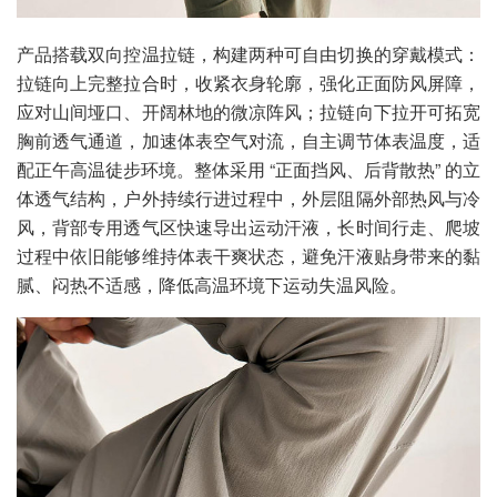
产品搭载双向控温拉链，构建两种可自由切换的穿戴模式：
拉链向上完整拉合时，收紧衣身轮廓，强化正面防风屏障，
应对山间垭口、开阔林地的微凉阵风；拉链向下拉开可拓宽
胸前透气通道，加速体表空气对流，自主调节体表温度，适
配正午高温徒步环境。整体采用 “正面挡风、后背散热” 的立
体透气结构，户外持续行进过程中，外层阻隔外部热风与冷
风，背部专用透气区快速导出运动汗液，长时间行走、爬坡
过程中依旧能够维持体表干爽状态，避免汗液贴身带来的黏
腻、闷热不适感，降低高温环境下运动失温风险。