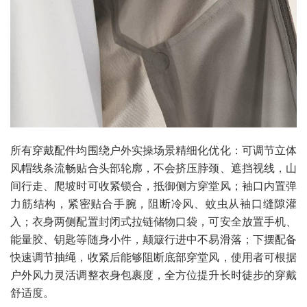
所有穿戴配件均围绕户外实操场景精细化优化：可调节立体
风帽线条流畅贴合头部轮廓，不会挤压脖颈、遮挡视线，山
间行走、爬坡时可收紧锁合，抵御侧方穿堂风；袖口内置弹
力筋结构，紧密贴合手腕，阻断冷风、蚊虫从袖口缝隙灌
入；衣身两侧配置封闭式拉链储物口袋，可安全放置手机、
能量胶、钥匙等随身小件，颠簸行进中不易滑落；下摆配备
快速调节抽绳，收紧后能够阻断底部穿堂风，使用者可根据
户外风力灵活调整衣身包裹度，全方位提升长时徒步的穿戴
舒适度。