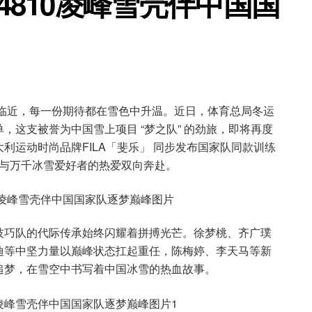
出4810凌峰雪壳伴中国国
益临近，每一份期待都在雪色中升温。近日，体育总局冬运
，这支被誉为中国雪上项目 “梦之队” 的劲旅，即将再度
利运动时尚品牌FILA「斐乐」 同步发布国家队同款训练
，与万千冰雪爱好者的热爱双向奔赴。
技巧队的代际传承始终闪耀着拼搏光芒。徐梦桃、齐广璞
迪等中坚力量以巅峰状态扛起重任，陈梅婷、李天马等新
追梦，在雪空中书写着中国冰雪的热血故事。