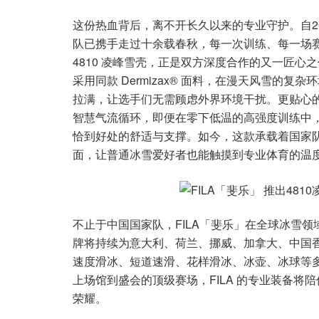
这份热血背后，离不开长久以来的专业守护。自20
队已携手走过十余载春秋，每一次训练、每一场
4810 凌峰雪壳，正是双方深度合作的又一匠心之作
采用同款 Dermizax® 面料，在漫天风雪的
拉满，让选手们无需顾虑外界环境干扰。更贴心
智慧气流循环，即便在零下低温的高强度训练中
恰到好处的舒适与支撑。如今，这款承载着国家队训
面，让普通冰雪爱好者也能触摸到专业体育的温
不止于中国国家队，FILA「斐乐」在全球冰雪领
牌将持续为意大利、荷兰、挪威、加拿大、中国香港
速度滑冰、短道速滑、花样滑冰、冰壶、冰球等
上场馆到盛会的顶级赛场，FILA 的专业装备
荣耀。