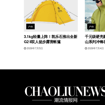
户外
户外
3.1kg轻量上阵！凯乐石推出全新
千元级硬壳新
G2 II双人徒步露营帐篷
山系列冲锋
2026年7月5日
2026年7月4日