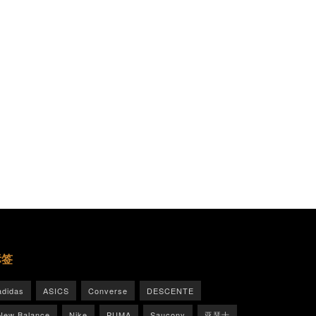
标签
adidas
ASICS
Converse
DESCENTE
New Balance
Nike
PUMA
Saucony
亚瑟士