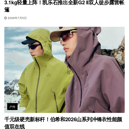
3.1kg轻量上阵！凯乐石推出全新G2 II双人徒步露营帐
篷
2026年7月5日
户外
千元级硬壳新标杆！伯希和2026山系列冲锋衣性能颜
值双在线