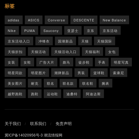
标签
adidas
ASICS
Converse
DESCENTE
New Balance
Nike
PUMA
Saucony
亚瑟士
京东
京东活动
京东活动入口
冲锋衣
国潮新品
天猫
天猫国际
天猫折扣
天猫活动
天猫活动入口
天猫福利
女包
女装
女鞋
广告大片
彪马
徒步鞋
手表
明星写真
明星同款
明星图片
潮牌新品
男装
篮球鞋
索康尼
美女图片
耐克
联名
联名款
联名鞋
腕表
越野跑鞋
跑鞋
运动鞋
迪桑特
阿迪达斯
关于我们
联系我们
免责声明
冀ICP备14020956号-3
潮流情报网