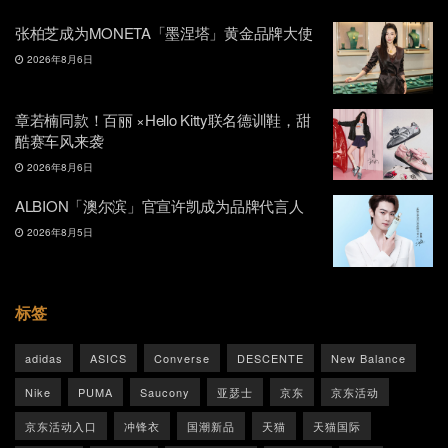
张柏芝成为MONETA「墨涅塔」黄金品牌大使
2026年8月6日
章若楠同款！百丽 ×Hello Kitty联名德训鞋，甜
酷赛车风来袭
2026年8月6日
ALBION「澳尔滨」官宣许凯成为品牌代言人
2026年8月5日
标签
adidas
ASICS
Converse
DESCENTE
New Balance
Nike
PUMA
Saucony
亚瑟士
京东
京东活动
京东活动入口
冲锋衣
国潮新品
天猫
天猫国际