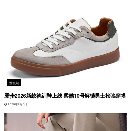
滑板鞋
爱步2026新款德训鞋上线 柔酷10号解锁男士松弛穿搭
2026年7月5日