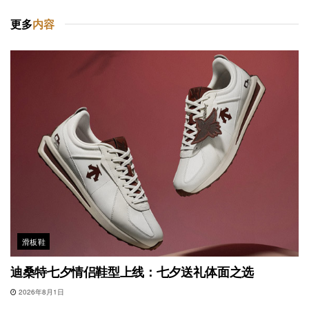
更多
内容
滑板鞋
迪桑特七夕情侣鞋型上线：七夕送礼体面之选
2026年8月1日