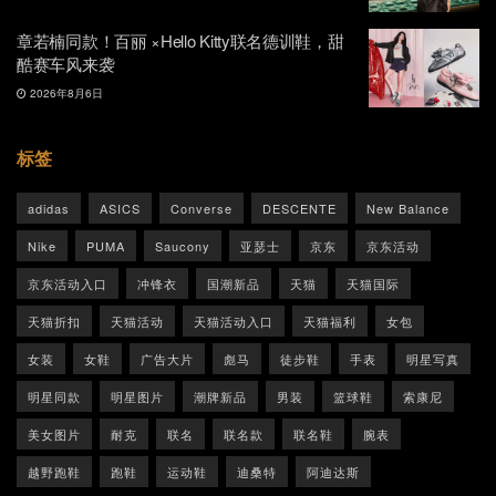
章若楠同款！百丽 ×Hello Kitty联名德训鞋，甜
酷赛车风来袭
2026年8月6日
标签
adidas
ASICS
Converse
DESCENTE
New Balance
Nike
PUMA
Saucony
亚瑟士
京东
京东活动
京东活动入口
冲锋衣
国潮新品
天猫
天猫国际
天猫折扣
天猫活动
天猫活动入口
天猫福利
女包
女装
女鞋
广告大片
彪马
徒步鞋
手表
明星写真
明星同款
明星图片
潮牌新品
男装
篮球鞋
索康尼
美女图片
耐克
联名
联名款
联名鞋
腕表
越野跑鞋
跑鞋
运动鞋
迪桑特
阿迪达斯