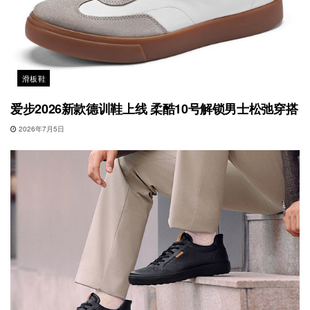
滑板鞋
爱步2026新款德训鞋上线 柔酷10号解锁男士松弛穿搭
2026年7月5日