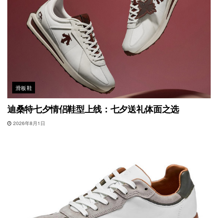
滑板鞋
迪桑特七夕情侣鞋型上线：七夕送礼体面之选
2026年8月1日