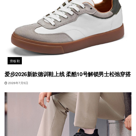
滑板鞋
爱步2026新款德训鞋上线 柔酷10号解锁男士松弛穿搭
2026年7月5日