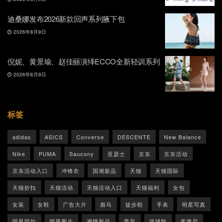
迪桑娜发布2026新款回声系列腋下包
2026年8月9日
倪妮、黄景瑜、赵佳丽演绎ECCO全新轻训系列
2026年8月9日
标签
adidas
ASICS
Converse
DESCENTE
New Balance
Nike
PUMA
Saucony
亚瑟士
京东
京东活动
京东活动入口
冲锋衣
国潮新品
天猫
天猫国际
天猫折扣
天猫活动
天猫活动入口
天猫福利
女包
女装
女鞋
广告大片
彪马
徒步鞋
手表
明星写真
明星同款
明星图片
潮牌新品
男装
篮球鞋
索康尼