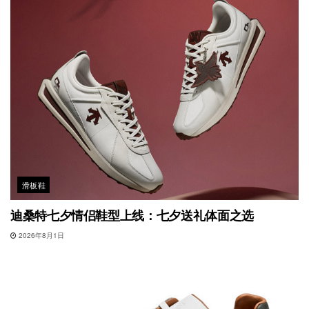
滑板鞋
迪桑特七夕情侣鞋型上线：七夕送礼体面之选
2026年8月1日