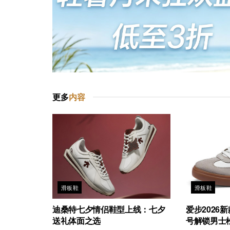
更多
内容
滑板鞋
滑板鞋
迪桑特七夕情侣鞋型上线：七夕
爱步2026
送礼体面之选
号解锁男士