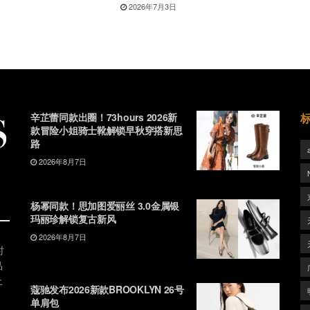
2026年7月3日
辛芷蕾同款出圈！73hours 2026新
款冒险小姐骑士靴解锁早秋穿搭新思
路
2026年8月7日
杨幂同款！思加图爱丽丝 3.0金属银
玛丽珍解锁复古新风
2026年8月7日
时
品
上
蔻驰发布2026新款BROOKLYN 26号
单肩包