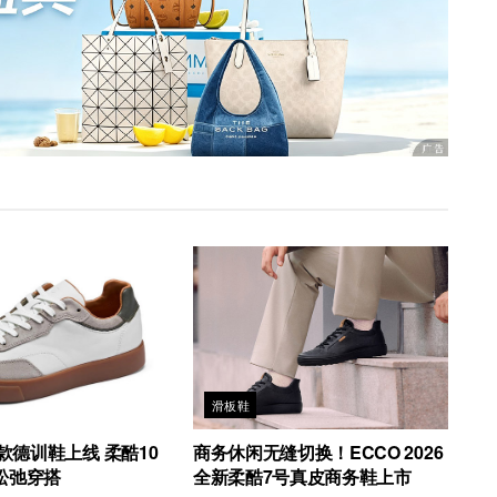
滑板鞋
新款德训鞋上线 柔酷10
商务休闲无缝切换！ECCO 2026
松弛穿搭
全新柔酷7号真皮商务鞋上市