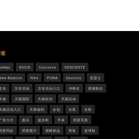
标签
adidas
ASICS
Converse
DESCENTE
New Balance
Nike
PUMA
Saucony
亚瑟士
京东
京东活动
京东活动入口
冲锋衣
国潮新品
天猫
天猫国际
天猫折扣
天猫活动
天猫活动入口
天猫福利
女包
女装
女鞋
广告大片
彪马
徒步鞋
手表
明星写真
明星同款
明星图片
潮牌新品
男装
篮球鞋