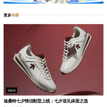
更多
内容
滑板鞋
迪桑特七夕情侣鞋型上线：七夕送礼体面之选