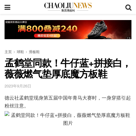
主页
球鞋
滑板鞋
孟鹤堂同款！牛仔蓝+拼接白，
薇薇燃气垫厚底魔方板鞋
2023年9月26日
德云社孟鹤堂现身第五届中国年青马大赛时，一身穿搭引起
粉丝注意。