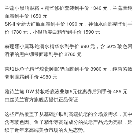
兰蔻小黑瓶眼霜 + 精华修护套装到手价 1340 元，兰蔻菁纯
面霜到手价 1650 元
SK-II 全新大红瓶面霜到手价 1090 元，神仙水面部精华到手
价 1730 元，小银瓶美白精华到手价 1590 元
赫莲娜小露珠饱满水精华水到手价 990 元，含 50% 玻色因
溶液的黑白绷带面霜到手价 2760 元
莱珀妮鱼子精华琼贵睡眠型面膜到手价 3980 元，纯皙紧致
奢润眼霜到手价 4980 元
雅诗兰黛 DW 持妆粉底液叠加5元优惠券后到手价 485 元，
由丝芙兰官方旗舰店提供正品保证
这些产品覆盖了从基础护肤到高端抗老的全场景需求，其中
含有玻色因、鱼子精华等高端成分的抗老产品尤为亮眼，延
续了近年来高端美妆市场的火热态势。