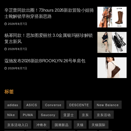
辛芷蕾同款出圈！73hours 2026新款冒险小姐骑
士靴解锁早秋穿搭新思路
2026年8月7日
杨幂同款！思加图爱丽丝 3.0金属银玛丽珍解锁
复古新风
2026年8月7日
蔻驰发布2026新款BROOKLYN 26号单肩包
2026年8月7日
标签
adidas
ASICS
Converse
DESCENTE
New Balance
Nike
PUMA
Saucony
亚瑟士
京东
京东活动
京东活动入口
冲锋衣
国潮新品
天猫
天猫国际