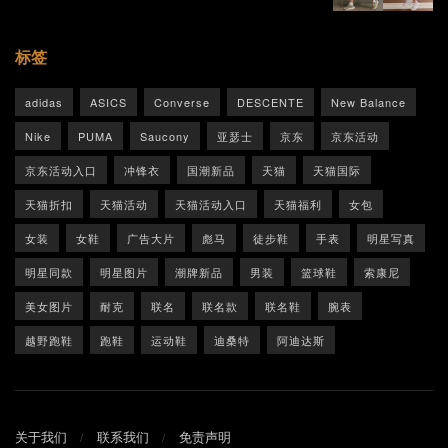
标签
adidas
ASICS
Converse
DESCENTE
New Balance
Nike
PUMA
Saucony
亚瑟士
京东
京东活动
京东活动入口
冲锋衣
国潮新品
天猫
天猫国际
天猫折扣
天猫活动
天猫活动入口
天猫福利
女包
女装
女鞋
广告大片
彪马
徒步鞋
手表
明星写真
明星同款
明星图片
潮牌新品
男装
篮球鞋
索康尼
美女图片
耐克
联名
联名款
联名鞋
腕表
越野跑鞋
跑鞋
运动鞋
迪桑特
阿迪达斯
关于我们
联系我们
免责声明