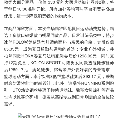
动类大部分商品；价值 330 元的大额运动加补券共2张，将
于每日10:00准时开抢。所有加补券均可与平台消费券叠加
使用，进一步降低消费者的购物成本。
在商品阵容方面，本次专场精准匹配夏日运动消费趋势，精
选了多款口碑爆款与明星同款产品。日常训练品类中，特步
冰丝POLO衫凭借透气舒适的面料与亲民的价格，券后仅需
65.35元，成为夏日通勤与运动的首选；专业户外领域，井
柏然同款HOKA春夏马法特跑鞋券后价1298.02元，同时支
持12期免息，KOLON SPORT 可隆男女同款透湿徒步鞋券
后1289.17元，满足徒步、露营等户外爱好者的专业需求；
篮球运动方面，李宁桀骜3低帮篮球鞋券后 393.17 元，兼顾
耐磨防滑性能与时尚设计；此外，迪桑特RUNNING系列跑
鞋、UTO悠途铜丝银离子抑菌运动袜、骆驼女鞋凉鞋等产品
也均以惊喜价亮相，覆盖从高端专业到日常刚需的全价位段
需求。