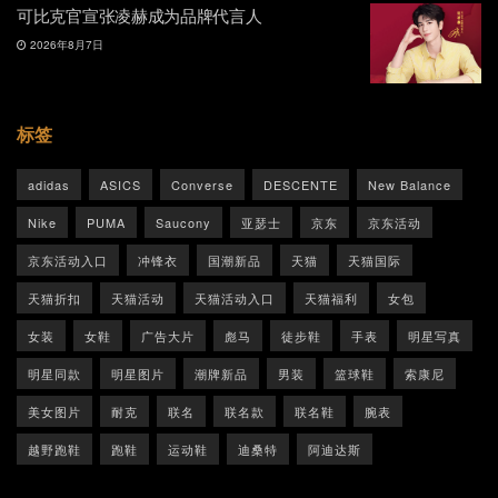
可比克官宣张凌赫成为品牌代言人
2026年8月7日
标签
adidas
ASICS
Converse
DESCENTE
New Balance
Nike
PUMA
Saucony
亚瑟士
京东
京东活动
京东活动入口
冲锋衣
国潮新品
天猫
天猫国际
天猫折扣
天猫活动
天猫活动入口
天猫福利
女包
女装
女鞋
广告大片
彪马
徒步鞋
手表
明星写真
明星同款
明星图片
潮牌新品
男装
篮球鞋
索康尼
美女图片
耐克
联名
联名款
联名鞋
腕表
越野跑鞋
跑鞋
运动鞋
迪桑特
阿迪达斯