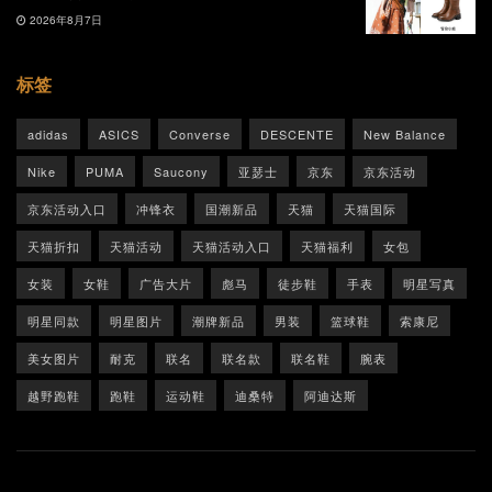
2026年8月7日
标签
adidas
ASICS
Converse
DESCENTE
New Balance
Nike
PUMA
Saucony
亚瑟士
京东
京东活动
京东活动入口
冲锋衣
国潮新品
天猫
天猫国际
天猫折扣
天猫活动
天猫活动入口
天猫福利
女包
女装
女鞋
广告大片
彪马
徒步鞋
手表
明星写真
明星同款
明星图片
潮牌新品
男装
篮球鞋
索康尼
美女图片
耐克
联名
联名款
联名鞋
腕表
越野跑鞋
跑鞋
运动鞋
迪桑特
阿迪达斯