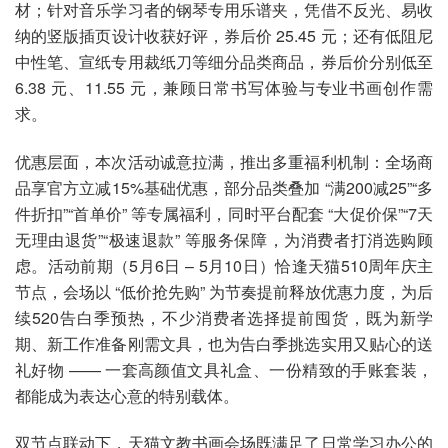
材；针对音乐学习者的钢琴专用乐谱夹，凭借不反光、易收
纳的竖版插页设计收获好评，券后价 25.45 元；还有低阻尼
中性笔、宣纸专用裁纸刀等细分品类商品，券后价分别低至
6.38 元、11.55 元，兼顾日常书写体验与专业书画创作需
求。
优惠层面，本次活动诚意拉满，推出多重福利机制：全场商
品享官方立减15%基础优惠，部分品类叠加 “满200减25”“多
件折扣”“首单价” 等专属福利，同时平台配套 “大促价保”“7天
无理由退货”“极速退款” 等服务保障，为消费者打消选购顾
虑。活动前期（5月6日 – 5月10日）恰逢天猫510周年庆主
节点，会场以 “低价抢先购” 为节奏提前释放优惠力度，为后
续520告白季预热，不少消费者选择提前囤货，既为新学
期、新工作准备刚需文具，也为告白季挑选实用又贴心的送
礼好物 —— 一套高颜值文具礼盒、一份精致的手账套装，
都能成为表达心意的特别载体。
双节点联动下，天猫文教书画会场既满足了日常学习办公的