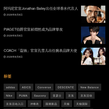
阿玛尼官宣Jonathan Bailey出任全球香水代言人
2026年8月8日
PIAGET伯爵官宣郝熠然成为品牌挚友
2026年8月8日
COACH「蔻驰」官宣孔雪儿出任腕表品牌大使
2026年8月8日
标签
adidas
ASICS
Converse
DESCENTE
New Balance
Nike
PUMA
Saucony
亚瑟士
京东
京东活动
京东活动入口
冲锋衣
国潮新品
天猫
天猫国际