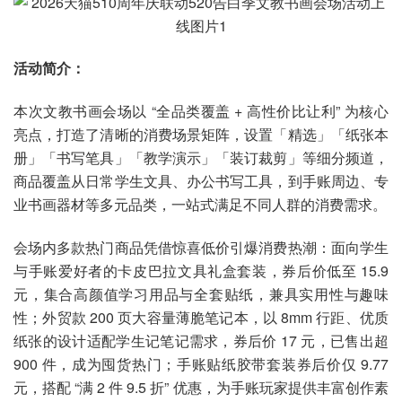
活动简介：
本次文教书画会场以 “全品类覆盖 + 高性价比让利” 为核心
亮点，打造了清晰的消费场景矩阵，设置「精选」「纸张本
册」「书写笔具」「教学演示」「装订裁剪」等细分频道，
商品覆盖从日常学生文具、办公书写工具，到手账周边、专
业书画器材等多元品类，一站式满足不同人群的消费需求。
会场内多款热门商品凭借惊喜低价引爆消费热潮：面向学生
与手账爱好者的卡皮巴拉文具礼盒套装，券后价低至 15.9
元，集合高颜值学习用品与全套贴纸，兼具实用性与趣味
性；外贸款 200 页大容量薄脆笔记本，以 8mm 行距、优质
纸张的设计适配学生记笔记需求，券后价 17 元，已售出超
900 件，成为囤货热门；手账贴纸胶带套装券后价仅 9.77
元，搭配 “满 2 件 9.5 折” 优惠，为手账玩家提供丰富创作素