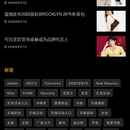
2026年8月7日
蔻驰发布2026新款BROOKLYN 26号单肩包
2026年8月7日
可比克官宣张凌赫成为品牌代言人
2026年8月7日
标签
adidas
ASICS
Converse
DESCENTE
New Balance
Nike
PUMA
Saucony
亚瑟士
京东
京东活动
京东活动入口
冲锋衣
国潮新品
天猫
天猫国际
天猫折扣
天猫活动
天猫活动入口
天猫福利
女包
女装
女鞋
广告大片
彪马
徒步鞋
手表
明星写真