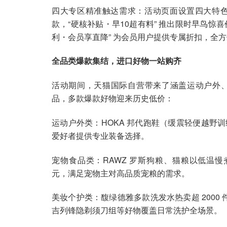
四大专区精准触达需求：活动页面设置四大特色福
款，“硬核补贴・早10超有料” 推出限时早鸟惊
利・会员享直降” 为会员用户提供专属折扣，全
全品类爆款集结，进口好物一站购齐
活动期间，天猫国际自营带来了涵盖运动户外
品，多款爆款好物迎来历史低价：
运动户外类：HOKA 邦代跑鞋（缓震轻便越野训
爱好者提供专业装备选择。
宠物食品类：RAWZ 罗斯狗粮、猫粮以低温慢煮低
元，满足宠物主对高品质宠粮的需求。
美妆个护类：馥绿德雅多款洗发水热卖超 2000 
吉列锋隐剃须刀组等好物覆盖日常洗护全场景。