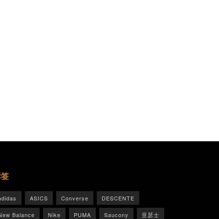
标签
adidas
ASICS
Converse
DESCENTE
New Balance
Nike
PUMA
Saucony
亚瑟士