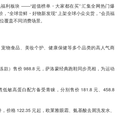
利板块 ——“超值榜单・大家都在买” 汇集全网热门爆
喜价，“全球尝鲜・好物新发现” 上架全球小众尖货，“会员福
方位覆盖不同消费场景。
、宠物食品、美妆个护、健康保健等多个品类的高人气商
练款）售价 988.8 元，萨洛蒙经典跑鞋同步亮相，为运动
敏高蛋白配方备受青睐，分别售价 181.8 元、458.8
件，价格 122.35 元起，欧莱雅眼霜、氨基酸去屑洗发水、