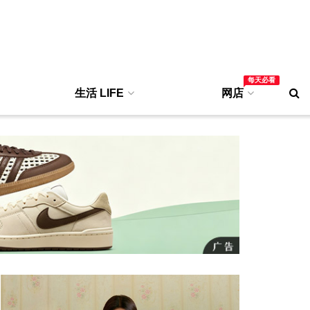
每天必看
生活 LIFE
网店