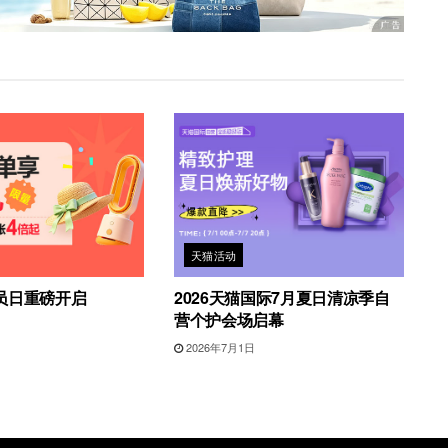
天猫活动
员日重磅开启
2026天猫国际7月夏日清凉季自
营个护会场启幕
2026年7月1日