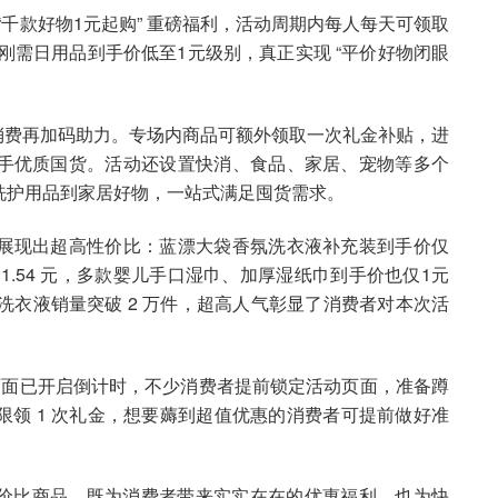
 “千款好物1元起购” 重磅福利，活动周期内每人每天可领取
惠，刚需日用品到手价低至1元级别，真正实现 “平价好物闭眼
牌消费再加码助力。专场内商品可额外领取一次礼金补贴，进
手优质国货。活动还设置快消、食品、家居、宠物等多个
洗护用品到家居好物，一站式满足囤货需求。
展现出超高性价比：蓝漂大袋香氛洗衣液补充装到手价仅
 1.54 元，多款婴儿手口湿巾、加厚湿纸巾到手价也仅1元
洗衣液销量突破 2 万件，超高人气彰显了消费者对本次活
页面已开启倒计时，不少消费者提前锁定活动页面，准备蹲
领 1 次礼金，想要薅到超值优惠的消费者可提前做好准
性价比商品，既为消费者带来实实在在的优惠福利，也为快