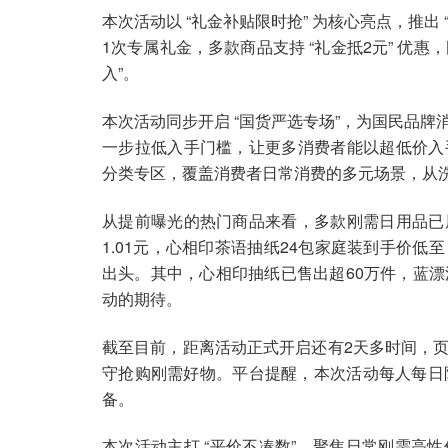
本次活动以 “礼金补贴限时抢” 为核心亮点，推出
1次专属礼金，多款商品支持 “礼金抵2元” 优
入”。
本次活动同步开启 “国货严选专场”，为国民品
一步拉低入手门槛，让更多消费者能以超低价入
分类专区，覆盖消费者日常消费的多元场景，从
从提前曝光的热门商品来看，多款刚需日用品已
1.01元，心相印茶语抽纸24包家庭装到手价低至
出头。其中，心相印抽纸已售出超60万件，蓝漂
动的期待。
截至目前，距离活动正式开启还有2天多时间，
守抢购刚需好物。平台提醒，本次活动每人每日限
备。
本次活动主打 “平价不凑数”，聚焦日常刚需高