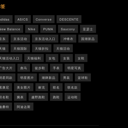
标签
adidas
ASICS
Converse
DESCENTE
New Balance
Nike
PUMA
Saucony
亚瑟士
京东
京东活动
京东活动入口
冲锋衣
国潮新品
天猫
天猫国际
天猫折扣
天猫活动
天猫活动入口
天猫福利
女包
女装
女鞋
广告大片
彪马
徒步鞋
手表
明星写真
明星同款
明星图片
潮牌新品
男装
篮球鞋
索康尼
美女图片
耐克
联名
联名款
联名鞋
腕表
越野跑鞋
跑鞋
运动鞋
迪桑特
阿迪达斯