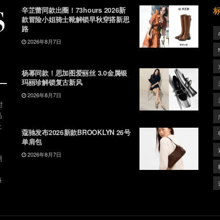
辛芷蕾同款出圈！73hours 2026新
款冒险小姐骑士靴解锁早秋穿搭新思
路
2026年8月7日
杨幂同款！思加图爱丽丝 3.0金属银
玛丽珍解锁复古新风
2026年8月7日
时
品
上
蔻驰发布2026新款BROOKLYN 26号
单肩包
2026年8月7日
潮
、
每