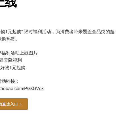
上线
款好物1元起购” 限时福利活动，为消费者带来覆盖全品类的超
抢购热潮。
猫天降福利
好物1元起购
活动链接：
ck.taobao.com/PGkGVck
动直达入口 >