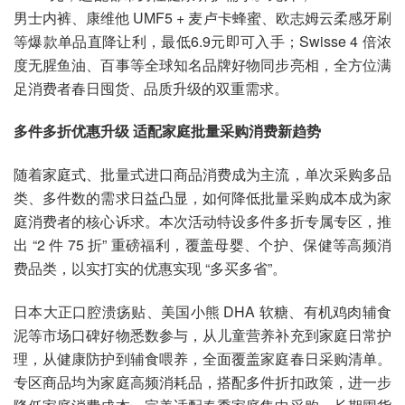
男士内裤、康维他 UMF5 + 麦卢卡蜂蜜、欧志姆云柔感牙刷
等爆款单品直降让利，最低6.9元即可入手；Swisse 4 倍浓
度无腥鱼油、百事等全球知名品牌好物同步亮相，全方位满
足消费者春日囤货、品质升级的双重需求。
多件多折优惠升级 适配家庭批量采购消费新趋势
随着家庭式、批量式进口商品消费成为主流，单次采购多品
类、多件数的需求日益凸显，如何降低批量采购成本成为家
庭消费者的核心诉求。本次活动特设多件多折专属专区，推
出 “2 件 75 折” 重磅福利，覆盖母婴、个护、保健等高频消
费品类，以实打实的优惠实现 “多买多省”。
日本大正口腔溃疡贴、美国小熊 DHA 软糖、有机鸡肉辅食
泥等市场口碑好物悉数参与，从儿童营养补充到家庭日常护
理，从健康防护到辅食喂养，全面覆盖家庭春日采购清单。
专区商品均为家庭高频消耗品，搭配多件折扣政策，进一步