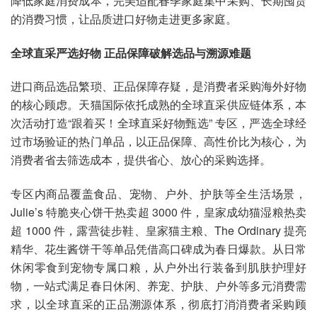
降低家庭消费成本，完美适配春季家庭集中采购、长期囤货
的消费习惯，让品质进口好物走进更多家庭。
全球直采严选好物 正品保障破解选品与溯源难题
进口商品选品繁琐、正品保障存疑，是消费者采购海外好物
的核心顾虑。天猫国际依托成熟的全球直采供应链体系，本
次活动打造“跟着买！全球直采好物甄选” 专区，严选全球经
过市场验证的热门单品，以正品保障、高性价比为核心，为
消费者省去筛选成本，提供省心、放心的采购选择。
专区内商品覆盖食品、宠物、户外、护肤等全生活场景，
Julie’s 特脆夹心饼干热卖超 3000 件，皇家成幼猫湿粮热卖
超 1000 件，露营徒步鞋、皇家猫主粮、The Ordinary 提亮
精华、花生酱饼干等单品凭借高口碑成为春日爆款。从日常
休闲零食到宠物专属口粮，从户外出行装备到肌肤护理好
物，一站式满足春日休闲、养宠、护肤、户外等多元消费需
求，以全球直采的正品溯源体系，彻底打消消费者采购顾